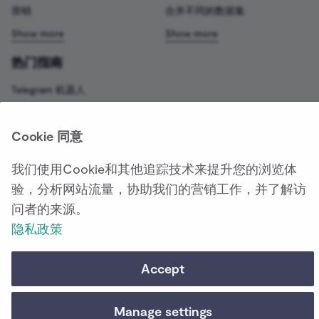
营销
合并不同的数据集
热门指南
Telegram 机器人
开源聊天机器人
开源 LLM
Cookie 同意
开源低代码平台
我们使用Cookie和其他追踪技术来提升您的浏览体
Zapier替代方案
验，分析网站流量，协助我们的营销工作，并了解访
Make vs Zapier
问者的来源。
隐私政策
Accept
Pricing ↗
工作流模板 ↗
功能亮点 ↗
AI亮点 
更改Cookie设置
Manage settings
Made with
MkDocs Insiders 专属资料