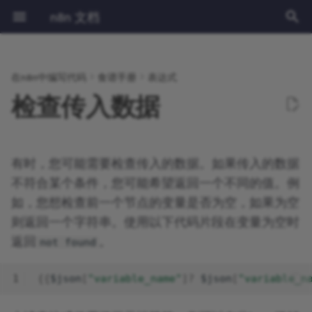
n8n 文档
正
在
在n8n中编写代码
食谱手册
表达式
Getting started
Built-in nodes
社区版 vs 企业版
概述
创建自定义变量
执行
获取上一个节点返回的项目数
分页
教程：在n8n中构建AI工作流
认证
前提条件
学习路径
理解工作流
流程逻辑
概述
源代码控制与环境
Release notes
获取帮助的途径
隐私与安全
节点类型
安装与管理
概述
npm
环境变量
日志记录
概述
概述
AI 入门套件
概述
CLI 命令
数组
概述
简介
初
检查传入数据
量
始
Using the app
Community nodes
Installation
当前节点输入
getWorkflowStaticData
LangChain in n8n
分页
部署
选择您的n8n
管理凭据
数据
访问云管理仪表盘
外部密钥
v1.0 迁移指南
贡献指南
可持续使用许可证
核心节点
风险
规划您的节点
Docker
配置方法
监控
性能与基准测试
设置SSL
数据库结构
布尔值
n8n中的Langchain概念
什么是链式结构?
获取二进制数据缓冲区
化
有时，您可能需要检查传入的数据。如果传入的数据
Key concepts
Creating nodes
Configuration
其他节点的输出
从工作流的前面步骤中检索关
Examples and concepts
使用API演练场
配置
快速入门
管理用户和访问权限
术语表
更新您的n8n Cloud版本
日志流
操作
黑名单
构建你的节点
服务器设置
配置示例
安全审计
配置队列模式
设置单点登录(SSO)
日期
LangChain学习资源
什么是智能体？
搜
联项
输出到浏览器控制台
不符合某个条件，您可能希望返回一个不同的值。例
n8n Cloud
Logging and monitoring
日期和时间
API参考文档
工作流管理
视频课程
键盘快捷键
设置时区
洞察
触发器
使用社区节点
测试你的节点
更新中
支持的数据库和设置
并发控制
安全审计
数字
在n8n中使用LangSmith
智能体与链式工作流示例
索
如，您想检查前一个节点的变量是否为空，如果为空
(node-name).all
则返回一个字符串。使用以下代码片段在变量为空时
Enterprise features
Scaling and performance
JMESPath
工作流模板
文本课程
云IP地址
许可证密钥
集群节点
故障排除
部署您的节点
任务运行器
执行数据
禁用API
对象
什么是记忆？
返回
。
not found
变量
Releases
Securing n8n
HTTP节点
白标功能
云端数据管理
凭证
构建社区节点
用户管理
二进制数据
退出数据收集
字符串
什么是工具？
1
{{
$json
[
"variable_name"
]
?
$json
[
"variable_n
Help and community
Starter Kits
LangChain代码节点
更改所有权或用户名
为现有节点定制API操作
二进制数据的外部存储
阻塞节点
使用Google Sheets作为