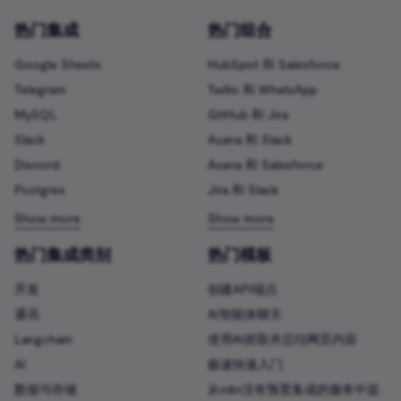
热门集成
热门组合
Google Sheets
HubSpot 和 Salesforce
Telegram
Twilio 和 WhatsApp
MySQL
GitHub 和 Jira
Slack
Asana 和 Slack
Discord
Asana 和 Salesforce
Postgres
Jira 和 Slack
热门集成类别
热门模板
开发
创建API端点
通讯
AI智能体聊天
Langchain
使用AI抓取并总结网页内容
AI
极速快速入门
数据与存储
从n8n没有预置集成的服务中提取数据