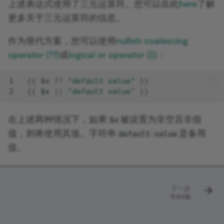
上述表达式使用了三元运算符。您可以在此
here
了解
源
Licenses and privacy
Architecture
n8n元数据
并发性
处理速率限制
内存相关错误
强化任务运行器
更多关于三元运算符的信息。
调用API获取数据
作为替代方案，您可以使用
nullish coalescing
Using the CLI
便捷方法
下载工作流
为AI工作流设置人工后备
operator (??)
或
logical or operator (||)
：
数据转换函数
AI 助手
让AI指定工具参数
1
{{
$x
??
"default value"
}}
2
{{
$x
||
"default value"
}}
什么是向量数据库？
在上述两种情况下，如果
被设置为非空且非假
$x
从网站填充Pinecone向量
值，则将使用其值。字符串
是备用
default value
据库
值。
下一步
常见问题