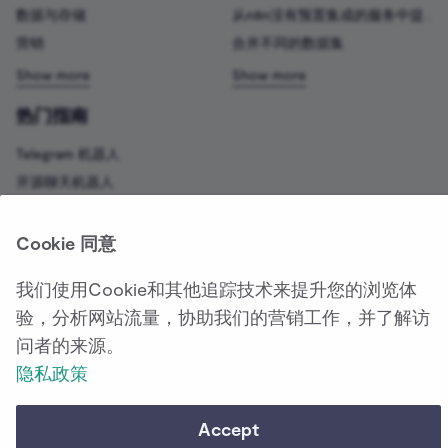
数据与存储
从n8n没有预置集成的服务中提取数据
营销
合并不同的数据集
热门指南
Telegram 机器人
开源聊天机器人
开源 LLM
开源低代码平台
Cookie 同意
Zapier替代方案
我们使用Cookie和其他追踪技术来提升您的浏览体
Make vs Zapier
验，分析网站流量，协助我们的营销工作，并了解访
问者的来源。
隐私政策
Pricing ↗
工作流模板 ↗
功能亮点 ↗
AI亮点 
Accept