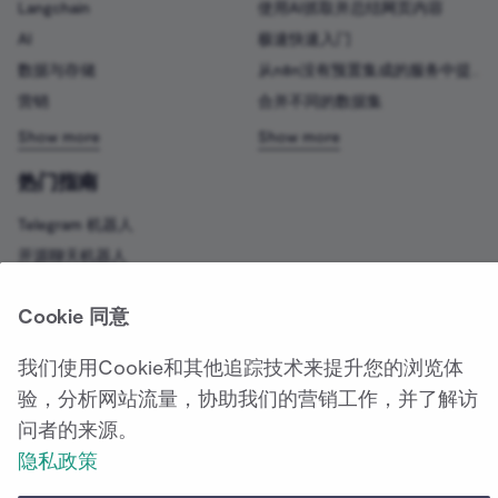
Langchain
使用AI抓取并总结网页内容
AI
极速快速入门
数据与存储
从n8n没有预置集成的服务中提取数据
营销
合并不同的数据集
热门指南
Telegram 机器人
开源聊天机器人
开源 LLM
Cookie 同意
开源低代码平台
Zapier替代方案
我们使用Cookie和其他追踪技术来提升您的浏览体
Make vs Zapier
验，分析网站流量，协助我们的营销工作，并了解访
问者的来源。
隐私政策