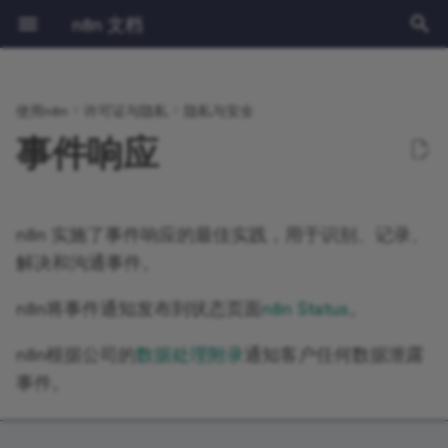
n8n 文档
正
在
使用n8n
许可证与隐私
隐私与安全
学习路径
理解工作流
流程逻辑
概述
源代码控制与环境
Release notes
获取帮助的途径
Built-in nodes
社区版 vs 企业版
表达式
教程：在n8n中构建AI工作流
认证
前提条件
快速入门指南
第一级
创建并运行
创建和编辑
云端设置
使用条件语句进行拆分
数据结构
理解
1.x
节点类型
安装与管理
概述
npm
环境变量
日志记录
概述
概述
AI 入门套件
概述
CLI 命令
概述
创建自定义变量
处理日期
概述
简介
初
事件响应
始
选择您的n8n
管理凭据
数据
访问云管理仪表盘
外部密钥
v1.0 迁移指南
贡献指南
Community nodes
Installation
使用代码节点
LangChain in n8n
分页
部署
更详细的介绍
第二级
组件
凭证共享
管理用户
合并数据
节点内的数据流
设置
0.x版本
核心节点
风险
规划您的节点
Docker
配置方法
监控
性能与基准测试
设置SSL
数据库结构
当前节点输入
使用JMESPath查询JSON
n8n中的Langchain概念
什么是链式结构?
化
n8n 实施了事件响应的最佳实践，用于识别、记录、
快速入门
管理用户和访问权限
术语表
更新您的n8n Cloud版本
日志流
Creating nodes
Configuration
AI编程
Examples and concepts
使用API演练场
配置
执行记录
账户类型
循环
数据转换
使用
操作
黑名单
构建你的节点
服务器设置
配置示例
安全审计
配置队列模式
设置单点登录(SSO)
其他节点的输出
内置方法和变量示例
LangChain学习资源
什么是智能体？
搜
解决和沟通事件。
视频课程
键盘快捷键
设置时区
洞察
Logging and monitoring
Built in methods and
API参考文档
工作流管理
标签
基于角色的访问控制
等待中
使用代码处理数据
教程：使用源代码控制创
触发器
使用社区节点
测试你的节点
更新中
支持的数据库和设置
并发控制
安全审计
日期和时间
表达式
在n8n中使用LangSmith
智能体与链式工作流示例
索
variables
n8n将事件通知发布到状态页面
境
n8n Status
。
文本课程
云IP地址
许可证密钥
Scaling and performance
工作流模板
导出与导入
最佳实践
子工作流
数据映射
集群节点
故障排除
部署您的节点
任务运行器
执行数据
禁用API
JMESPath
代码节点
什么是记忆？
n8n根据公司的
数据处理附录
通知客户任何数据泄露
Custom variables
云端数据管理
Securing n8n
白标功能
事件。
模板
双重认证
错误处理
数据固定
凭证
构建社区节点
用户管理
二进制数据
退出数据收集
HTTP节点
HTTP请求节点
什么是工具？
Cookbook
更改所有权或用户名
Starter Kits
分享
LDAP
多分支工作流中的执行顺
数据编辑
为现有节点定制API操作
二进制数据的外部存储
阻塞节点
LangChain代码节点
使用Google Sheets作为