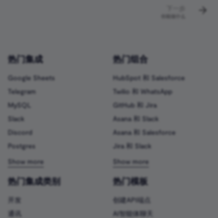
源
下一步
并发性
Architecture
设置
SAML
数据过滤
处理速率限制
内存相关错误
强化任务运行器
n8n元数据
你能做什么
调用API获取数据
下载工作流
Using the CLI
工作流历史
数据模拟
便捷方法
为AI工作流设置人工后备
热门集成
热门组合
AI 助手
工作流ID
二进制数据
数据转换函数
让AI指定工具参数
Google Sheets
HubSpot 和 Salesforce
模式预览
Telegram
Twilio 和 WhatsApp
什么是向量数据库？
MySQL
GitHub 和 Jira
Slack
Asana 和 Slack
从网站填充Pinecone向量
Discord
Asana 和 Salesforce
据库
Postgres
Jira 和 Slack
热门集成类别
热门模板
开发
创建API端点
通讯
AI智能体聊天