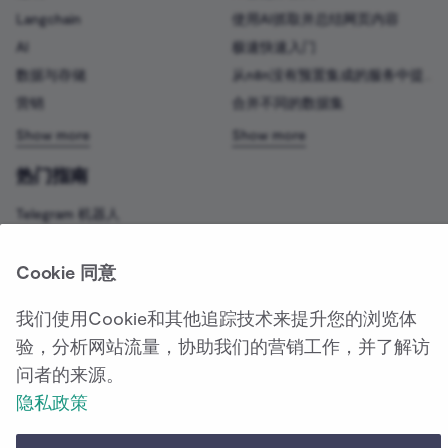
Langchain
使用AI抓取并总结网页内容
AI
极速快速入门
数据与存储
从n8n没有预置集成的服务中提取数据
营销
合并不同的数据集
热门指南
Telegram 机器人
开源聊天机器人
开源 LLM
Cookie 同意
开源低代码平台
我们使用Cookie和其他追踪技术来提升您的浏览体
Zapier替代方案
验，分析网站流量，协助我们的营销工作，并了解访
Make vs Zapier
问者的来源。
隐私政策