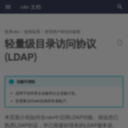
n8n 文档
正
在
使用n8n
使用应用
管理用户和访问权限
学习路径
创建并运行
创建和编辑
角色类型
启用LDAP
设置SAML
流程逻辑
概述
源代码控制与环境
Release notes
获取帮助的途径
隐私与安全
Built-in nodes
社区版 vs 企业版
表达式
教程：在n8n中构建AI工作流
认证
前提条件
快速入门指南
第一级
节点
手动、部分和生产环境执
使用条件语句进行拆分
数据结构
理解
1.x
隐私
节点类型
安装与管理
概述
npm
环境变量
日志记录
概述
概述
AI 入门套件
概述
CLI 命令
概述
创建自定义变量
处理日期
概述
简介
初
轻量级目录访问协议
始
选择您的n8n
组件
凭证共享
项目
合并n8n与LDAP账户
Okta 员工身份 SAML 设置
数据
访问云管理仪表盘
外部密钥
v1.0 迁移指南
贡献指南
可持续使用许可证
Community nodes
Installation
使用代码节点
LangChain in n8n
分页
部署
更详细的介绍
第二级
连接
工作流级别执行
合并数据
节点内的数据流
设置
0.x版本
安全
核心节点
风险
规划您的节点
Docker
配置方法
监控
性能与基准测试
设置SSL
数据库结构
当前节点输入
使用JMESPath查询JSON
n8n中的Langchain概念
什么是链式结构?
(LDAP)
化
快速入门
执行记录
n8n中的LDAP用户账户
故障排除
术语表
更新您的n8n Cloud版本
日志流
Creating nodes
Configuration
AI编程
Examples and concepts
使用API演练场
配置
便签
所有执行记录
循环
数据转换
使用
事件响应
操作
黑名单
构建你的节点
服务器设置
配置示例
安全审计
配置队列模式
设置单点登录(SSO)
其他节点的输出
内置方法和变量示例
LangChain学习资源
什么是智能体？
搜
视频课程
标签
关闭LDAP
使用SAML管理用户
设置时区
洞察
Logging and monitoring
Built in methods and
API参考文档
工作流管理
自定义执行数据
等待中
使用代码处理数据
教程：使用源代码控制创
你能做什么
触发器
使用社区节点
测试你的节点
更新中
支持的数据库和设置
并发控制
安全审计
日期和时间
表达式
在n8n中使用LangSmith
智能体与链式工作流示例
索
功能可用性
variables
境
适用于自托管企业版和云企业版计划。
文本课程
导出与导入
云IP地址
许可证密钥
Scaling and performance
工作流模板
调试执行
子工作流
数据映射
集群节点
故障排除
部署您的节点
任务运行器
执行数据
禁用API
JMESPath
代码节点
什么是记忆？
您需要访问n8n实例所有者账户。
Custom variables
模板
云端数据管理
Securing n8n
白标功能
错误处理
数据固定
凭证
构建社区节点
用户管理
二进制数据
退出数据收集
HTTP节点
HTTP请求节点
什么是工具？
Cookbook
本页面介绍如何在n8n中启用LDAP功能。假设您已
分享
更改所有权或用户名
Starter Kits
多分支工作流中的执行顺
数据编辑
为现有节点定制API操作
二进制数据的外部存储
阻塞节点
LangChain代码节点
使用Google Sheets作为
熟悉LDAP协议，并已搭建好现有的LDAP服务器。