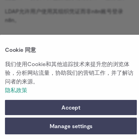
源
设置
并发性
Architecture
数据过滤
处理速率限制
内存相关错误
强化任务运行器
n8n元数据
LDAP允许用户使用其组织凭证而非n8n账号登录
调用API获取数据
n8n。
工作流历史
下载工作流
Using the CLI
数据模拟
便捷方法
为AI工作流设置人工后备
工作流ID
AI 助手
二进制数据
数据转换函数
启用LDAP
让AI指定工具参数
Cookie 同意
模式预览
以实例所有者的身份登录n8n。
什么是向量数据库？
我们使用Cookie和其他追踪技术来提升您的浏览体
选择
设置
>
LDAP
。
验，分析网站流量，协助我们的营销工作，并了解访
从网站填充Pinecone向量
问者的来源。
开启
启用LDAP登录
选项。
据库
隐私政策
使用您的LDAP服务器详细信息填写这些字段。
选择
测试连接
来检查您的连接设置，或选择
保存
Accept
连接
来创建连接。
Manage settings
启用LDAP后，LDAP服务器上的任何用户都可以登录
n8n实例，除非您使用
用户过滤器
设置将其排除。