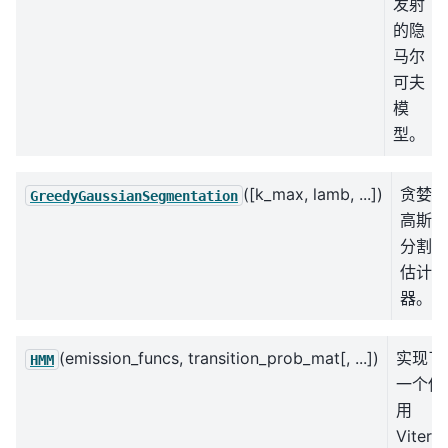
发射
的隐
马尔
可夫
模
型。
([k_max, lamb, ...])
贪婪
GreedyGaussianSegmentation
高斯
分割
估计
器。
(emission_funcs, transition_prob_mat[, ...])
实现了
HMM
一个使
用
Viterbi