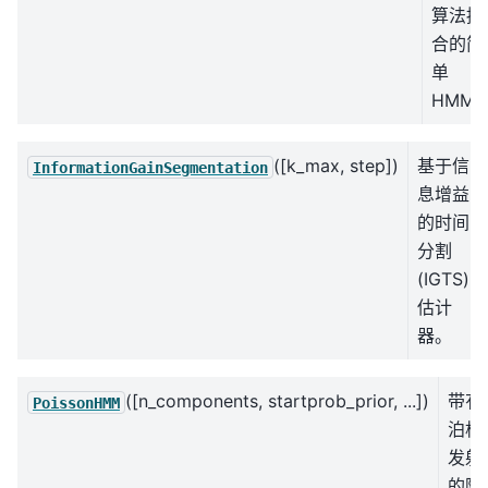
算法拟
合的简
单
HMM
([k_max, step])
基于信
InformationGainSegmentation
息增益
的时间
分割
(IGTS)
估计
器。
([n_components, startprob_prior, ...])
带有
PoissonHMM
泊松
发射
的隐