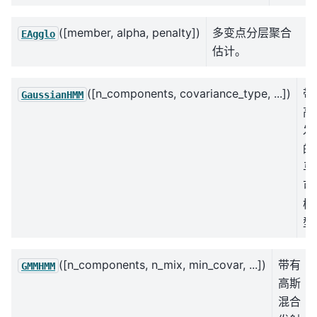
([member, alpha, penalty])
多变点分层聚合
EAgglo
估计。
([n_components, covariance_type, ...])
带
GaussianHMM
高
发
的
马
可
模
型
([n_components, n_mix, min_covar, ...])
带有
GMMHMM
高斯
混合