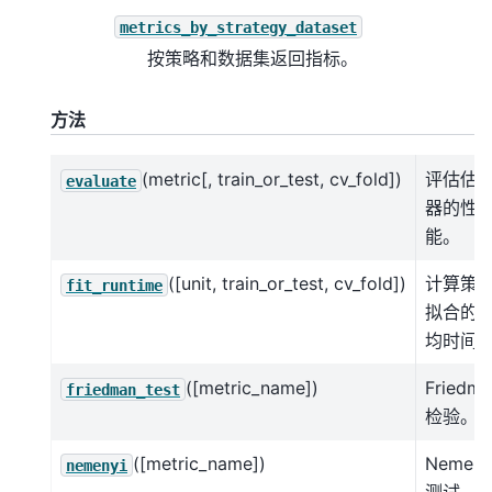
metrics_by_strategy_dataset
按策略和数据集返回指标。
方法
(metric[, train_or_test, cv_fold])
评估估
evaluate
器的性
能。
([unit, train_or_test, cv_fold])
计算策
fit_runtime
拟合的
均时间
([metric_name])
Friedm
friedman_test
检验。
([metric_name])
Nemeny
nemenyi