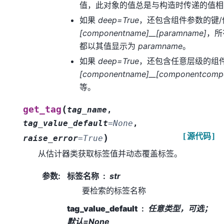
值，此对象的值总是与构造时传递的值相
如果
deep=True
，还包含组件参数的键
[componentname]__[paramname]
，
都以其值显示为
paramname
。
如果
deep=True
，还包含任意层级的组
[componentname]__[componentcomp
等。
(
get_tag
tag_name
,
tag_value_default
=
None
,
[源代码]
)
raise_error
=
True
从估计器类获取标签值并动态覆盖标签。
参数
:
标签名称
str
要检索的标签名称
tag_value_default
任意类型，可选；
默认=None