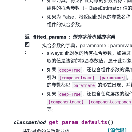
如果为真，将返回此对象的参数名称 : 
组件的拟合参数（= BaseEstimator 
如果为 False，将返回此对象的参数名称
组件的拟合参数。
返
fitted_params
带有字符串键的字典
回
拟合参数的字典，paramname : paramv
:
always: 此对象的所有拟合参数，如通
取的值是该键的拟合参数值，属于此对象
如果
，还包含组件参数的键
deep=True
引为
，
[componentname]__[paramname]
的参数都以
的形式出现，并
paramname
如果
，还包含任意层级的组
deep=True
[componentname]__[componentcomponen
等。
(
)
get_param_defaults
classmethod
[源代码]
获取对象的参数默认值。