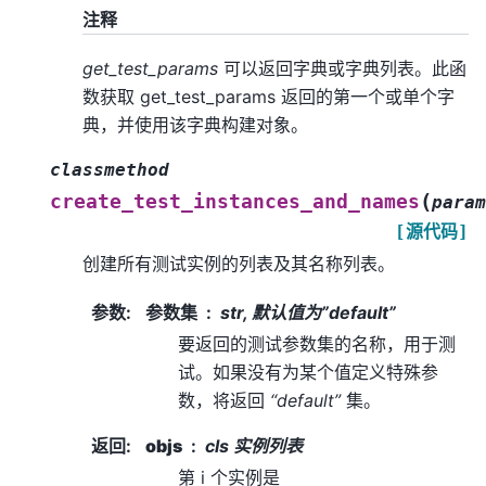
注释
get_test_params
可以返回字典或字典列表。此函
数获取 get_test_params 返回的第一个或单个字
典，并使用该字典构建对象。
classmethod
(
create_test_instances_and_names
param
[源代码]
创建所有测试实例的列表及其名称列表。
参数
:
参数集
str, 默认值为”default”
要返回的测试参数集的名称，用于测
试。如果没有为某个值定义特殊参
数，将返回
“default”
集。
返回
:
objs
cls 实例列表
第 i 个实例是