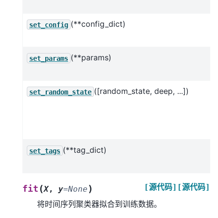
(**config_dict)
set_config
(**params)
set_params
([random_state, deep, ...])
set_random_state
(**tag_dict)
set_tags
[源代码]
[源代码]
(
)
fit
X
,
y
=
None
将时间序列聚类器拟合到训练数据。