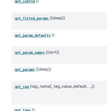
()
get_config
([deep])
get_fitted_params
()
get_param_defaults
([sort])
get_param_names
([deep])
get_params
(tag_name[, tag_value_default, ...])
get_tag
()
get_tags