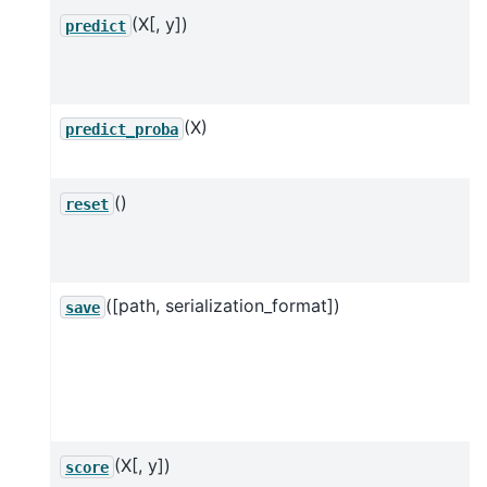
(X[, y])
predict
(X)
predict_proba
()
reset
([path, serialization_format])
save
(X[, y])
score