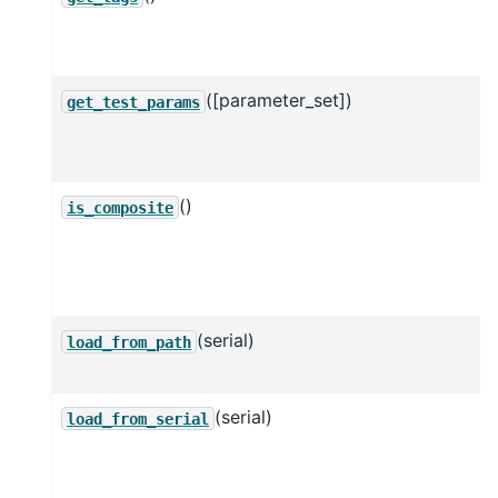
([parameter_set])
get_test_params
()
is_composite
(serial)
load_from_path
(serial)
load_from_serial