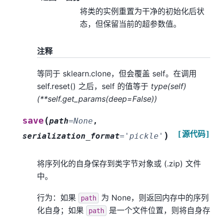
将类的实例重置为干净的初始化后状
态，但保留当前的超参数值。
注释
等同于 sklearn.clone，但会覆盖 self。在调用
self.reset() 之后，self 的值等于
type(self)
(**self.get_params(deep=False))
(
save
path
=
None
,
[源代码]
)
serialization_format
=
'pickle'
将序列化的自身保存到类字节对象或 (.zip) 文件
中。
行为：如果
为 None，则返回内存中的序列
path
化自身；如果
是一个文件位置，则将自身存
path