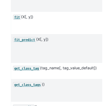
(X[, y])
fit
(X[, y])
fit_predict
(tag_name[, tag_value_default])
get_class_tag
()
get_class_tags