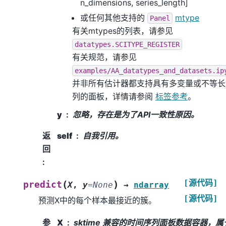
n_dimensions, series_length]
或任何其他支持的
mtype
Panel
有关mtypes的列表，请参见
datatypes.SCITYPE_REGISTER
有关规范，请参见
examples/AA_datatypes_and_datasets.ip
并非所有估计器都支持具有多变量或不等长
列的面板，详情请参阅
标签参考
。
y
忽略，存在是为了API一致性原因。
返
self
自我引用。
回
:
[源代码]
(
)
predict
X
,
y
=
None
→
ndarray
[源代码]
预测X中的每个样本最接近的簇。
参
X
sktime 兼容的时间序列面板数据容器，属