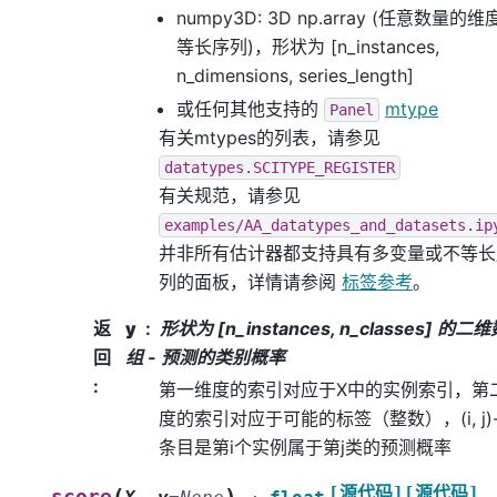
numpy3D: 3D np.array (任意数量的
等长序列)，形状为 [n_instances,
n_dimensions, series_length]
或任何其他支持的
mtype
Panel
有关mtypes的列表，请参见
datatypes.SCITYPE_REGISTER
有关规范，请参见
examples/AA_datatypes_and_datasets.ip
并非所有估计器都支持具有多变量或不等长
列的面板，详情请参阅
标签参考
。
返
y
形状为 [n_instances, n_classes] 的二
回
组 - 预测的类别概率
:
第一维度的索引对应于X中的实例索引，第
度的索引对应于可能的标签（整数），(i, j)-
条目是第i个实例属于第j类的预测概率
[源代码]
[源代码]
(
)
score