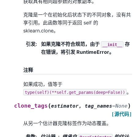
获取具有相同超参数的对象副本。
克隆是一个在初始化后状态下的不同对象，没有共
享引用。此函数等同于返回 self 的
sklearn.clone。
引发
:
如果克隆不符合规范，由于
存
__init__
在错误，将引发 RuntimeError。
注释
如果成功，值等于
。
type(self)(**self.get_params(deep=False))
(
)
clone_tags
estimator
,
tag_names
=
None
[源代码]
从另一个估计器克隆标签作为动态覆盖。
参数
:
估计器
继承自
的估计