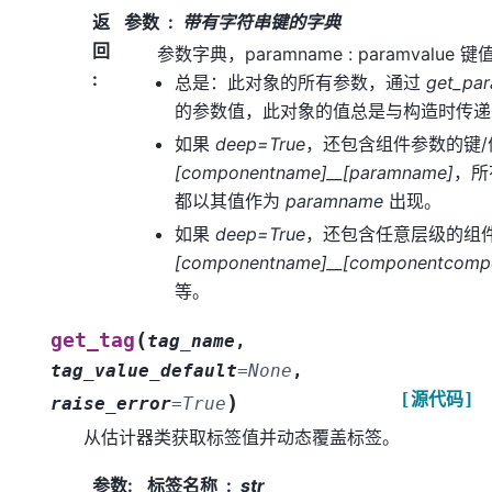
返
参数
带有字符串键的字典
回
参数字典，paramname : paramvalue
:
总是：此对象的所有参数，通过
get_pa
的参数值，此对象的值总是与构造时传递
如果
deep=True
，还包含组件参数的键
[componentname]__[paramname]
，
都以其值作为
paramname
出现。
如果
deep=True
，还包含任意层级的组
[componentname]__[componentcomp
等。
(
get_tag
tag_name
,
tag_value_default
=
None
,
[源代码]
)
raise_error
=
True
从估计器类获取标签值并动态覆盖标签。
参数
:
标签名称
str