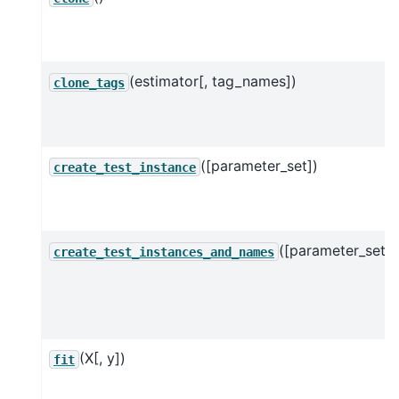
(estimator[, tag_names])
clone_tags
([parameter_set])
create_test_instance
([parameter_set])
create_test_instances_and_names
(X[, y])
fit