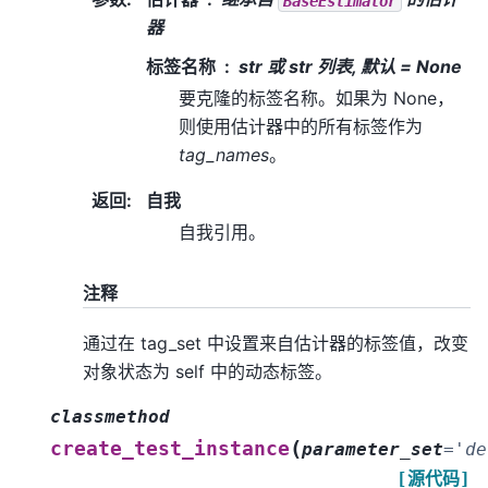
BaseEstimator
器
标签名称
str 或 str 列表, 默认 = None
要克隆的标签名称。如果为 None，
则使用估计器中的所有标签作为
tag_names
。
返回
:
自我
自我引用。
注释
通过在 tag_set 中设置来自估计器的标签值，改变
对象状态为 self 中的动态标签。
classmethod
(
create_test_instance
parameter_set
=
'de
[源代码]