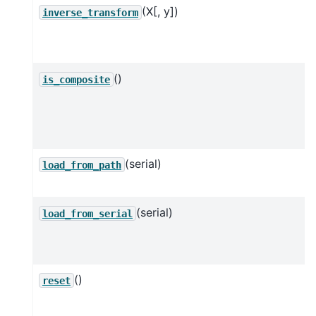
(X[, y])
inverse_transform
()
is_composite
(serial)
load_from_path
(serial)
load_from_serial
()
reset