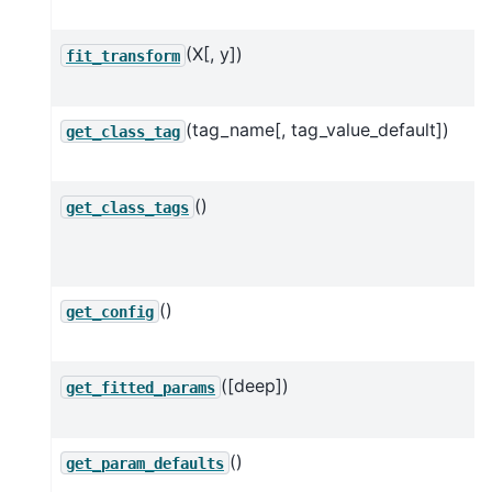
(X[, y])
fit_transform
(tag_name[, tag_value_default])
get_class_tag
()
get_class_tags
()
get_config
([deep])
get_fitted_params
()
get_param_defaults