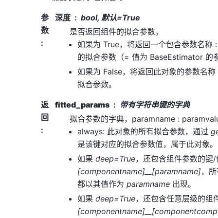
参
深度
bool, 默认=True
数
是否返回组件的拟合参数。
:
如果为 True，将返回一个包含参数名称
的拟合参数（= 值为 BaseEstimator 
如果为 False，将返回此对象的参数名称
拟合参数。
返
fitted_params
带有字符串键的字典
回
拟合参数的字典，paramname : paramv
:
always: 此对象的所有拟合参数，通过
g
是该键对应的拟合参数值，属于此对象。
如果
deep=True
，还包含组件参数的键
[componentname]__[paramname]
，
都以其值作为
paramname
出现。
如果
deep=True
，还包含任意层级的组
[componentname]__[componentcomp