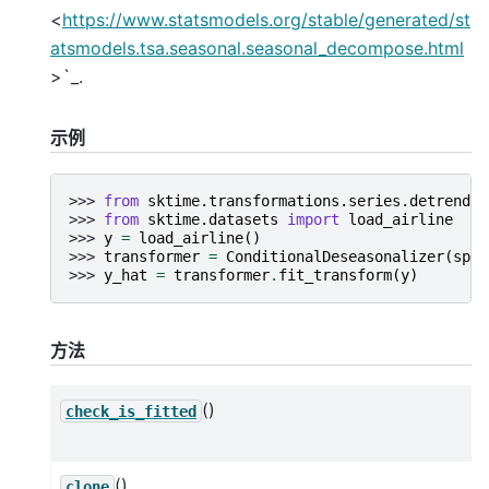
<
https://www.statsmodels.org/stable/generated/st
atsmodels.tsa.seasonal.seasonal_decompose.html
>`_.
示例
>>> 
from
sktime.transformations.series.detrend
i
>>> 
from
sktime.datasets
import
load_airline
>>> 
y
=
load_airline
()
>>> 
transformer
=
ConditionalDeseasonalizer
(
sp
=
1
>>> 
y_hat
=
transformer
.
fit_transform
(
y
)
方法
()
check_is_fitted
()
clone