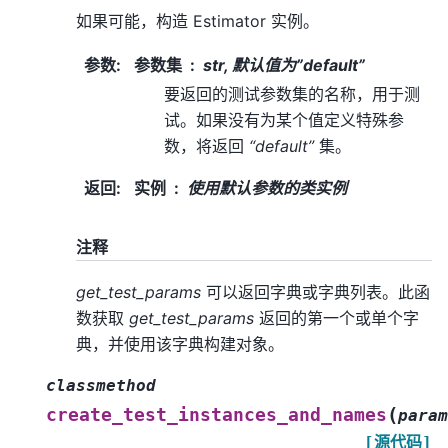
如果可能，构造 Estimator 实例。
参数
:
参数集
str, 默认值为”default”
要返回的测试参数集的名称，用于测
试。如果没有为某个值定义特殊参
数，将返回
“default”
集。
返回
:
实例
使用默认参数的类实例
注释
get_test_params
可以返回字典或字典列表。此函
数获取
get_test_params
返回的第一个或单个字
典，并使用该字典构建对象。
classmethod
(
create_test_instances_and_names
param
[源代码]