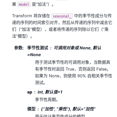
果
是“加法”）。
model
Transform 将存储在
中的季节性成分与传
seasonal_
递的序列的时间索引对齐，然后从传递的序列中减去它
们（“加法”模型），或者将传递的序列除以它们（“乘
法”模型）。
参数
:
季节性测试
可调用对象或 None, 默认
=None
用于测试季节性的可调用对象，当数据具
有季节性时返回 True，否则返回 False。
如果为 None，则使用 90% 自相关季节性
测试。
sp
int, 默认值=1
季节性周期。
模型
{“加性”, “乘性”}, 默认=”加性”
用于估计季节性成分的模型。