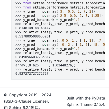
>>> 
from
sktime.performance_metrics.forecasting
>>> 
from
sktime.performance_metrics.forecasting
>>> 
y_true
=
np
.
array
([
3
,
-
0.5
,
2
,
7
,
2
])
>>> 
y_pred
=
np
.
array
([
2.5
,
0.0
,
2
,
8
,
1.25
])
>>> 
y_pred_benchmark
=
y_pred
*
1.1
>>> 
relative_loss
(
y_true
,
y_pred
,
y_pred_benchma
0.8148148148148147
>>> 
relative_loss
(
y_true
,
y_pred
,
y_pred_benchma
0.5178095088655261
>>> 
y_true
=
np
.
array
([[
0.5
,
1
],
[
-
1
,
1
],
[
7
,
-
6
>>> 
y_pred
=
np
.
array
([[
0
,
2
],
[
-
1
,
2
],
[
8
,
-
5
]]
>>> 
y_pred_benchmark
=
y_pred
*
1.1
>>> 
relative_loss
(
y_true
,
y_pred
,
y_pred_benchma
0.8490566037735847
>>> 
relative_loss
(
y_true
,
y_pred
,
y_pred_benchma
array([0.625     , 1.03448276])
>>> 
relative_loss
(
y_true
,
y_pred
,
y_pred_benchma
0.927272727272727
© Copyright 2019 - 2024
Built with the
PyData
(BSD-3-Clause License).
Sphinx Theme
0.15.4.
由
Sphinx
6.2.1创建。