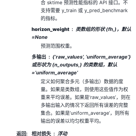
合 sktime 预测性能指标的 API 接口。不
支持需要 y_train 或 y_pred_benchmark
的指标。
horizon_weight
类数组的形状 (fh,)，默认
=None
预测范围权重。
多输出
{‘raw_values’, ‘uniform_average’}
或形状为 (n_outputs,) 的类数组，默认
=’uniform_average’
定义如何聚合多元（多输出）数据的度
量。如果是类数组，则使用这些值作为权
重来平均误差。如果是’raw_values’，则在
多输出输入的情况下返回所有误差的完整
集合。如果是’uniform_average’，则所有
输出的误差以均匀权重平均。
返回
:
相对损失
浮动