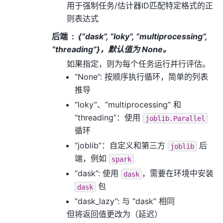
用于强制任务/估计器ID匹配特定格式的正
则表达式
后端
{“dask”, “loky”, “multiprocessing”,
“threading”}，默认值为 None。
如果指定，则为每个任务运行并行评估。
“None”: 按顺序执行循环，简单的列表
推导
“loky”、“multiprocessing” 和
“threading”：使用
joblib.Parallel
循环
“joblib”：自定义和第三方
后
joblib
端，例如
spark
“dask”: 使用
，需要在环境中安装
dask
包
dask
“dask_lazy”: 与 “dask” 相同
但将返回值更改为（延迟）