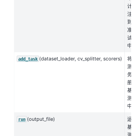
计
注
到
准
试
中
(dataset_loader, cv_splitter, scorers)
将
add_task
测
务
册
基
测
中
(output_file)
运
run
基
测