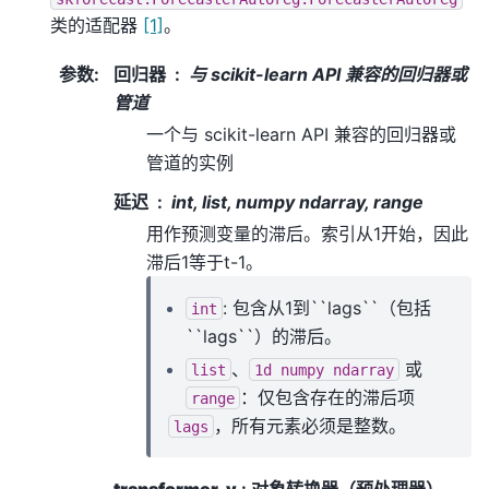
类的适配器
[1]
。
参数
:
回归器
与 scikit-learn API 兼容的回归器或
管道
一个与 scikit-learn API 兼容的回归器或
管道的实例
延迟
int, list, numpy ndarray, range
用作预测变量的滞后。索引从1开始，因此
滞后1等于t-1。
: 包含从1到``lags``（包括
int
``lags``）的滞后。
、
或
list
1d
numpy
ndarray
：仅包含存在的滞后项
range
，所有元素必须是整数。
lags
transformer_y
: 对象转换器（预处理器），