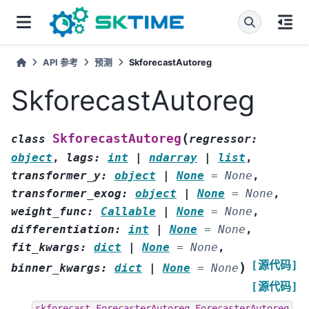
API 参考
预测
SkforecastAutoreg
SkforecastAutoreg
(
SkforecastAutoreg
class
regressor
:
object
,
lags
:
int
|
ndarray
|
list
,
transformer_y
:
object
|
None
=
None
,
transformer_exog
:
object
|
None
=
None
,
weight_func
:
Callable
|
None
=
None
,
differentiation
:
int
|
None
=
None
,
fit_kwargs
:
dict
|
None
=
None
,
[源代码]
)
binner_kwargs
:
dict
|
None
=
None
[源代码]
skforecast.ForecasterAutoreg.ForecasterAutoreg