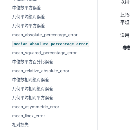
以用
中位数平方误差
此指
几何平均绝对误差
平坦
几何平均平方误差
mean_absolute_percentage_error
适用
median_absolute_percentage_error
参
mean_squared_percentage_error
中位数平方百分比误差
mean_relative_absolute_error
中位数相对绝对误差
几何平均相对绝对误差
几何平均相对平方误差
mean_asymmetric_error
mean_linex_error
相对损失