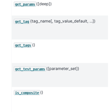
([deep])
get_params
(tag_name[, tag_value_default, ...])
get_tag
()
get_tags
([parameter_set])
get_test_params
()
is_composite