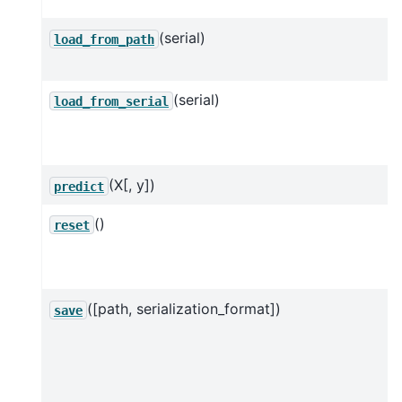
(serial)
load_from_path
(serial)
load_from_serial
(X[, y])
predict
()
reset
([path, serialization_format])
save