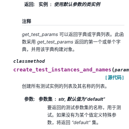
返回
:
实例
使用默认参数的类实例
注释
get_test_params
可以返回字典或字典列表。此函
数采用
get_test_params
返回的第一个或单个字
典，并用该字典构建对象。
classmethod
(
create_test_instances_and_names
param
[源代码]
创建所有测试实例的列表及其名称的列表。
参数
:
参数集
str, 默认值为”default”
要返回的测试参数集的名称，用于测
试。如果没有为某个值定义特殊参
数，将返回
“default”
集。