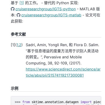
基于
[1]
的工作。 - 替代的 Python 实现:
cruiseresearchgroup/IGTS-python
- MATLAB 版
本:
cruiseresearchgroup/IGTS-matlab
- 论文可在
此获取:
参考文献
[
1
]
(
1
,
2
)
Sadri, Amin, Yongli Ren, 和 Flora D. Salim.
“基于信息增益的度量方法用于识别人类活动
的转变。”, Pervasive and Mobile
Computing, 38, 92-109, (2017).
https://www.sciencedirect.com/science/ar
ticle/abs/pii/S1574119217300081
示例
>>> 
from
sktime.annotation.datagen
import
piecew