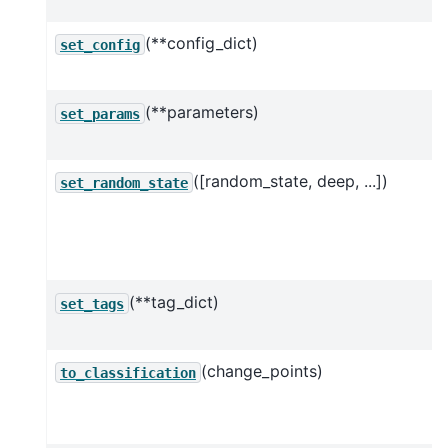
(**config_dict)
set_config
(**parameters)
set_params
([random_state, deep, ...])
set_random_state
(**tag_dict)
set_tags
(change_points)
to_classification