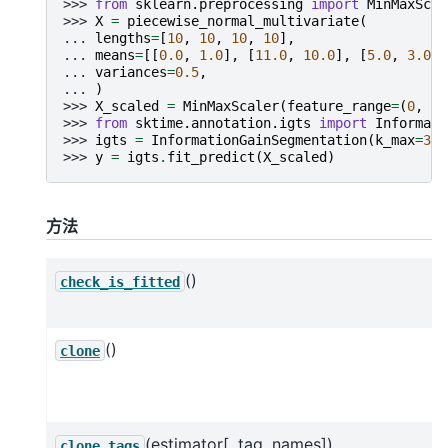
>>> 
from
sklearn.preprocessing
import
MinMaxScal
>>> 
X
=
piecewise_normal_multivariate
(
... 
lengths
=
[
10
,
10
,
10
,
10
],
... 
means
=
[[
0.0
,
1.0
],
[
11.0
,
10.0
],
[
5.0
,
3.0
],
... 
variances
=
0.5
,
... 
)
>>> 
X_scaled
=
MinMaxScaler
(
feature_range
=
(
0
,
1
)
>>> 
from
sktime.annotation.igts
import
Informati
>>> 
igts
=
InformationGainSegmentation
(
k_max
=
3
,
>>> 
y
=
igts
.
fit_predict
(
X_scaled
)
方法
()
check_is_fitted
()
clone
(estimator[, tag_names])
clone_tags