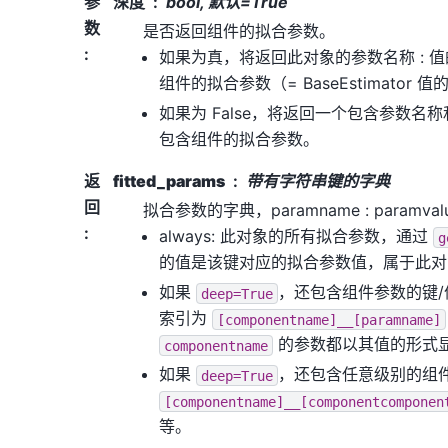
参
深度
bool, 默认=True
数
是否返回组件的拟合参数。
:
如果为真，将返回此对象的参数名称 : 
组件的拟合参数（= BaseEstimator 
如果为 False，将返回一个包含参数名
包含组件的拟合参数。
返
fitted_params
带有字符串键的字典
回
拟合参数的字典，paramname : paramv
:
always: 此对象的所有拟合参数，通过
g
的值是该键对应的拟合参数值，属于此对
如果
，还包含组件参数的键
deep=True
索引为
[componentname]__[paramname]
的参数都以其值的形式
componentname
如果
，还包含任意级别的组
deep=True
[componentname]__[componentcomponen
等。