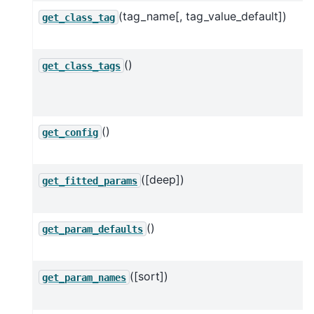
(tag_name[, tag_value_default])
get_class_tag
()
get_class_tags
()
get_config
([deep])
get_fitted_params
()
get_param_defaults
([sort])
get_param_names