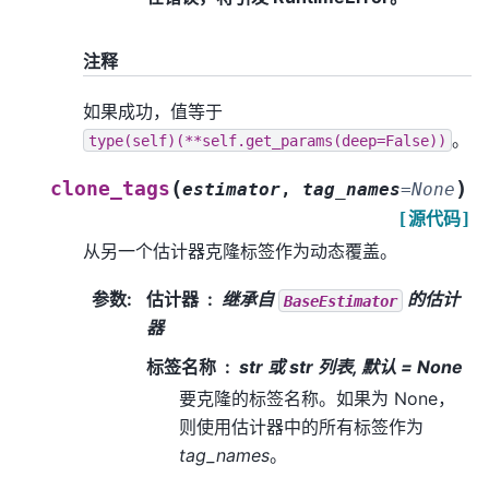
注释
如果成功，值等于
。
type(self)(**self.get_params(deep=False))
(
)
clone_tags
estimator
,
tag_names
=
None
[源代码]
从另一个估计器克隆标签作为动态覆盖。
参数
:
估计器
继承自
的估计
BaseEstimator
器
标签名称
str 或 str 列表, 默认 = None
要克隆的标签名称。如果为 None，
则使用估计器中的所有标签作为
tag_names
。