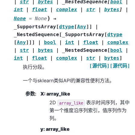
|
str
|
bytes
|
_NestedSequence
[
bool
|
int
|
float
|
complex
|
str
|
bytes
]
|
)
None
=
None
→
_SupportsArray
[
dtype
[
Any
]
]
|
_NestedSequence
[
_SupportsArray
[
dtype
[
Any
]
]
]
|
bool
|
int
|
float
|
complex
|
str
|
bytes
|
_NestedSequence
[
bool
|
int
|
float
|
complex
|
str
|
bytes
]
[源代码]
[源代码]
执行分段。
一个与sklearn类似API的兼容性便利方法。
参数
:
X: array_like
2D
表示时间序列，其中
array_like
第一个维度沿序列索引，值序列作为
列。
y: array_like