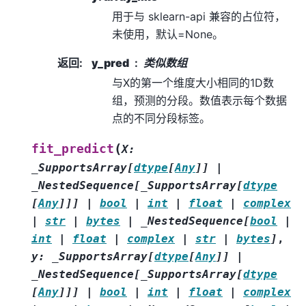
用于与 sklearn-api 兼容的占位符，
未使用，默认=None。
返回
:
y_pred
类似数组
与X的第一个维度大小相同的1D数
组，预测的分段。数值表示每个数据
点的不同分段标签。
(
fit_predict
X
:
_SupportsArray
[
dtype
[
Any
]
]
|
_NestedSequence
[
_SupportsArray
[
dtype
[
Any
]
]
]
|
bool
|
int
|
float
|
complex
|
str
|
bytes
|
_NestedSequence
[
bool
|
int
|
float
|
complex
|
str
|
bytes
]
,
y
:
_SupportsArray
[
dtype
[
Any
]
]
|
_NestedSequence
[
_SupportsArray
[
dtype
[
Any
]
]
]
|
bool
|
int
|
float
|
complex