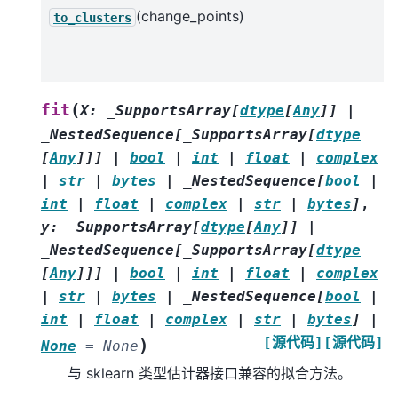
(change_points)
to_clusters
(
fit
X
:
_SupportsArray
[
dtype
[
Any
]
]
|
_NestedSequence
[
_SupportsArray
[
dtype
[
Any
]
]
]
|
bool
|
int
|
float
|
complex
|
str
|
bytes
|
_NestedSequence
[
bool
|
int
|
float
|
complex
|
str
|
bytes
]
,
y
:
_SupportsArray
[
dtype
[
Any
]
]
|
_NestedSequence
[
_SupportsArray
[
dtype
[
Any
]
]
]
|
bool
|
int
|
float
|
complex
|
str
|
bytes
|
_NestedSequence
[
bool
|
int
|
float
|
complex
|
str
|
bytes
]
|
[源代码]
[源代码]
)
None
=
None
与 sklearn 类型估计器接口兼容的拟合方法。