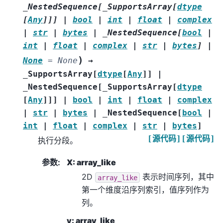
_NestedSequence
[
_SupportsArray
[
dtype
[
Any
]
]
]
|
bool
|
int
|
float
|
complex
|
str
|
bytes
|
_NestedSequence
[
bool
|
int
|
float
|
complex
|
str
|
bytes
]
|
)
None
=
None
→
_SupportsArray
[
dtype
[
Any
]
]
|
_NestedSequence
[
_SupportsArray
[
dtype
[
Any
]
]
]
|
bool
|
int
|
float
|
complex
|
str
|
bytes
|
_NestedSequence
[
bool
|
int
|
float
|
complex
|
str
|
bytes
]
[源代码]
[源代码]
执行分段。
参数
:
X: array_like
2D
表示时间序列，其中
array_like
第一个维度沿序列索引，值序列作为
列。
y: array_like