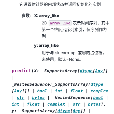
它设置估计器的内部状态并返回初始化的实例。
参数
:
X: array_like
2D
表示时间序列，其中
array_like
第一个维度沿序列索引，值序列作为
列。
y: array_like
用于与 sklearn-api 兼容的占位符，
未使用，默认=None。
(
predict
X
:
_SupportsArray
[
dtype
[
Any
]
]
|
_NestedSequence
[
_SupportsArray
[
dtype
[
Any
]
]
]
|
bool
|
int
|
float
|
complex
|
str
|
bytes
|
_NestedSequence
[
bool
|
int
|
float
|
complex
|
str
|
bytes
]
,
y
:
_SupportsArray
[
dtype
[
Any
]
]
|