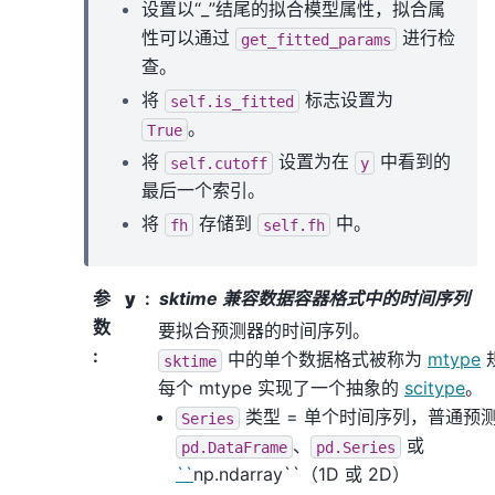
设置以“_”结尾的拟合模型属性，拟合属
性可以通过
进行检
get_fitted_params
查。
将
标志设置为
self.is_fitted
。
True
将
设置为在
中看到的
self.cutoff
y
最后一个索引。
将
存储到
中。
fh
self.fh
参
y
sktime 兼容数据容器格式中的时间序列
数
要拟合预测器的时间序列。
:
中的单个数据格式被称为
mtype
sktime
每个 mtype 实现了一个抽象的
scitype
。
类型 = 单个时间序列，普通预
Series
、
或
pd.DataFrame
pd.Series
``
np.ndarray``（1D 或 2D）