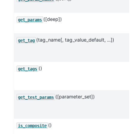
([deep])
get_params
(tag_name[, tag_value_default, ...])
get_tag
()
get_tags
([parameter_set])
get_test_params
()
is_composite