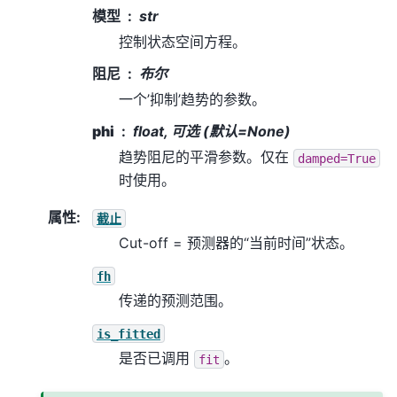
模型
str
控制状态空间方程。
阻尼
布尔
一个’抑制’趋势的参数。
phi
float, 可选 (默认=None)
趋势阻尼的平滑参数。仅在
damped=True
时使用。
属性
:
截止
Cut-off = 预测器的“当前时间”状态。
fh
传递的预测范围。
is_fitted
是否已调用
。
fit