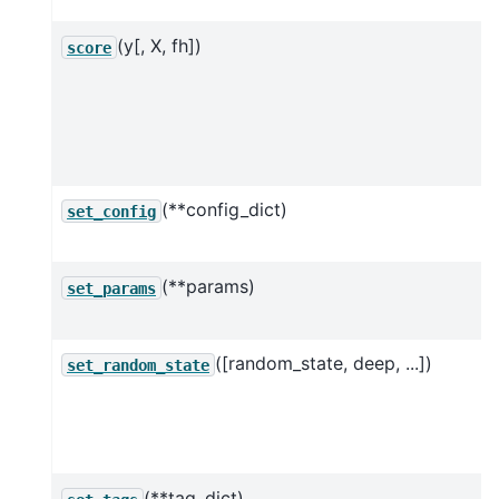
(y[, X, fh])
score
(**config_dict)
set_config
(**params)
set_params
([random_state, deep, ...])
set_random_state
(**tag_dict)