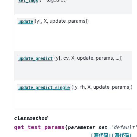
set_tags
(y[, X, update_params])
update
(y[, cv, X, update_params, ...])
update_predict
([y, fh, X, update_params])
update_predict_single
classmethod
(
get_test_params
parameter_set
=
'default
[源代码]
[源代码]