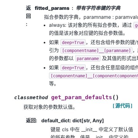
返
fitted_params
带有字符串键的字典
回
拟合参数的字典，paramname : paramv
:
always: 该对象的所有拟合参数，通过
g
的值是该对象对应键的拟合参数值。
如果
，还包含组件参数的键
deep=True
引为
，
[componentname]__[paramname]
的参数都以
及其值的形式出
paramname
如果
，还包含任意层级的组
deep=True
[componentname]__[componentcomponen
等。
(
)
get_param_defaults
classmethod
[源代码]
获取对象的参数默认值。
返回
:
default_dict: dict[str, Any]
键是 cls 中在 __init__ 中定义了默认值
的所有参数，值是 __init__ 中定义的