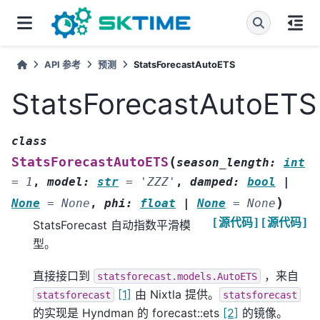
API 参考
预测
StatsForecastAutoETS
StatsForecastAutoETS
class
(
StatsForecastAutoETS
season_length
:
int
=
1
,
model
:
str
=
'ZZZ'
,
damped
:
bool
|
)
None
=
None
,
phi
:
float
|
None
=
None
[源代码]
[源代码]
StatsForecast 自动指数平滑模
型。
直接接口到
，来自
statsforecast.models.AutoETS
[1]
由 Nixtla 提供。
statsforecast
statsforecast
的实现是 Hyndman 的 forecast::ets
[2]
的镜像。