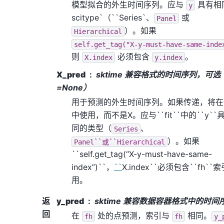
模型拟合的外生时间序列。应与
具有相
y
scitype`（``Series`
、
或
Panel
）。如果
Hierarchical
self.get_tag("X-y-must-have-same-inde
则
必须包含
。
X.index
y.index
X_pred
sktime 兼容格式的时间序列，可
=None）
用于预测的外生时间序列。如果传递，将在
中使用，而不是X。应与``fit``中的``y``
同的类型（
、
Series
）。如果
Panel``或``Hierarchical
``self.get_tag(“X-y-must-have-same-
index”)``，
``
X.index``必须包含``fh``
用。
返
y_pred
sktime 兼容数据容器格式中的时间
回
在
处的点预测，索引与
相同。
fh
fh
y_