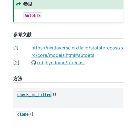
参见
AutoETS
参考文献
[
1
]
https://nixtlaverse.nixtla.io/statsforecast/s
rc/core/models.html#autoets
[
2
]
robjhyndman/forecast
方法
()
check_is_fitted
()
clone