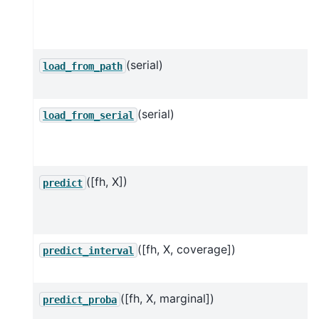
(serial)
load_from_path
(serial)
load_from_serial
([fh, X])
predict
([fh, X, coverage])
predict_interval
([fh, X, marginal])
predict_proba