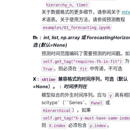
hierarchy_n,
time)
关于数据格式的更多细节，请参阅关于
mt
术语表。关于使用方法，请参阅预测教程
examples/01_forecasting.ipynb
fh
int, list, np.array 或 ForecastingHorizo
选 (默认=None)
预测时间范围编码了需要预测的时间戳。如
为
self.get_tag("requires-fh-in-fit")
，则必须在
中传递，不可选
True
fit
X
:
兼容格式的时间序列，可选（默认
sktime
=None）。
时间序列在
模型拟合的外生时间序列。应与
具有相
y
scitype`（``Series`
、
或
Panel
）。如果
Hierarchical
self.get_tag("X-y-must-have-same-inde
则
必须包含
。
X.index
y.index