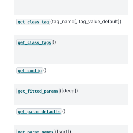
(tag_name[, tag_value_default])
get_class_tag
()
get_class_tags
()
get_config
([deep])
get_fitted_params
()
get_param_defaults
([sort])
get_param_names