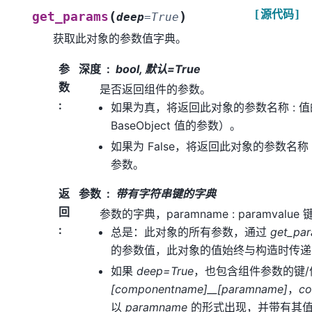
[源代码]
(
)
get_params
deep
=
True
获取此对象的参数值字典。
参
深度
bool, 默认=True
数
是否返回组件的参数。
:
如果为真，将返回此对象的参数名称 : 
BaseObject 值的参数）。
如果为 False，将返回此对象的参数名称
参数。
返
参数
带有字符串键的字典
回
参数的字典，paramname : paramvalu
:
总是：此对象的所有参数，通过
get_pa
的参数值，此对象的值始终与构造时传递
如果
deep=True
，也包含组件参数的键
[componentname]__[paramname]
，
c
以
paramname
的形式出现，并带有其