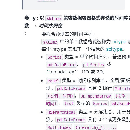
参
y
: 以
兼容数据容器格式存储的时间序
sktime
数
时间序列在
:
要拟合预测器的时间序列。
中的单个数据格式被称为
mtype
sktime
每个 mtype 实现了一个抽象的
scitype
。
类型 = 单个时间序列，普通预
Series
、
或
pd.DataFrame
pd.Series
``
np.ndarray``（1D 或 2D）
类型 = 时间序列集合，全局/面
Panel
测。
具有 2 级行
pd.DataFrame
MultiI
，
(实例,
时间)
3D
np.ndarray
(实例,
，
类型的
时间)
list
Series
pd.DataF
类型 = 分层集合，用于
Hierarchical
测。
具有 3 个或更多级
pd.DataFrame
MultiIndex
(hierarchy_1,
...,