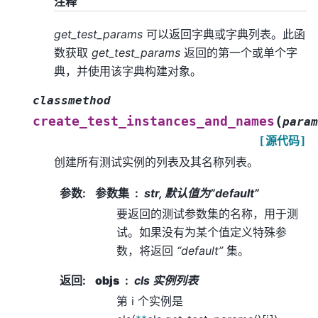
注释
get_test_params
可以返回字典或字典列表。此函
数获取
get_test_params
返回的第一个或单个字
典，并使用该字典构建对象。
classmethod
(
create_test_instances_and_names
param
[源代码]
创建所有测试实例的列表及其名称列表。
参数
:
参数集
str, 默认值为”default”
要返回的测试参数集的名称，用于测
试。如果没有为某个值定义特殊参
数，将返回
“default”
集。
返回
:
objs
cls 实例列表
第 i 个实例是