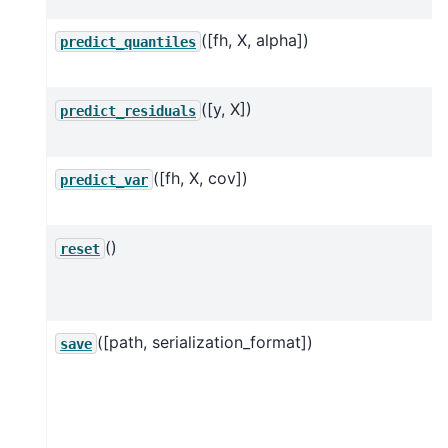
([fh, X, alpha])
predict_quantiles
([y, X])
predict_residuals
([fh, X, cov])
predict_var
()
reset
([path, serialization_format])
save