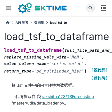
API 参考
数据集
load_tsf_to_...
load_tsf_to_dataframe
(
load_tsf_to_dataframe
full_file_path_and_
replace_missing_vals_with
=
'NaN'
,
value_column_name
=
'series_value'
,
[源代码]
)
return_type
=
'pd_multiindex_hier'
[源代码]
将 .tsf 文件中的内容转换为数据框。
此代码提取自
rakshitha123/TSForecasting
/master/utils/data_loader.py。