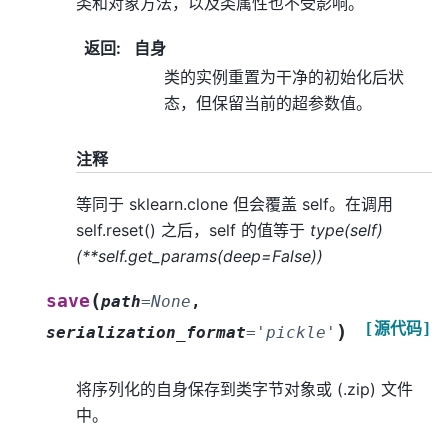
类和对象方法，以及类属性也不受影响。
返回
:
自身
类的实例重置为干净的初始化后状
态，但保留当前的超参数值。
注释
等同于 sklearn.clone 但会覆盖 self。在调用
self.reset() 之后，self 的值等于
type(self)
(**self.get_params(deep=False))
(
save
path
=
None
,
[源代码]
)
serialization_format
=
'pickle'
将序列化的自身保存到类字节对象或 (.zip) 文件
中。