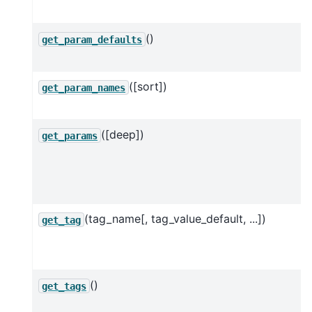
()
get_param_defaults
([sort])
get_param_names
([deep])
get_params
(tag_name[, tag_value_default, ...])
get_tag
()
get_tags