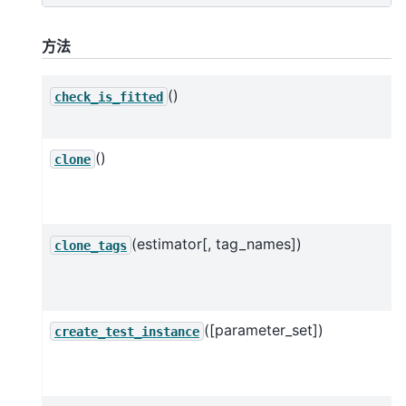
方法
()
check_is_fitted
()
clone
(estimator[, tag_names])
clone_tags
([parameter_set])
create_test_instance