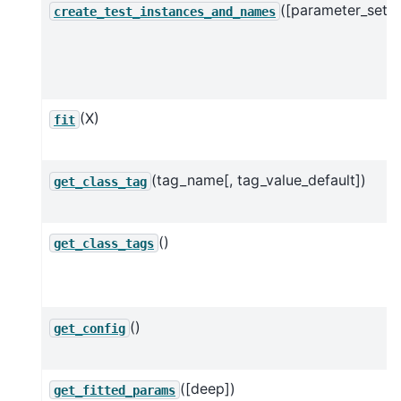
([parameter_set])
create_test_instances_and_names
(X)
fit
(tag_name[, tag_value_default])
get_class_tag
()
get_class_tags
()
get_config
([deep])
get_fitted_params