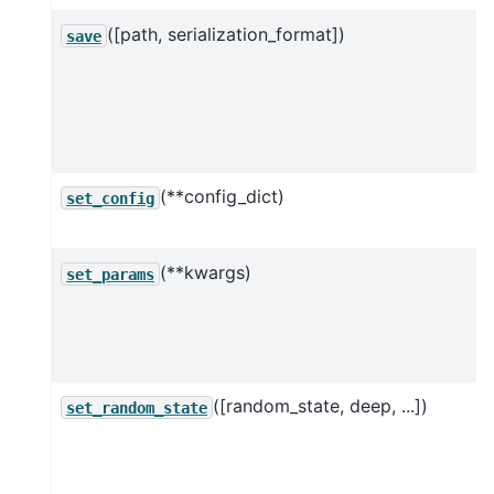
([path, serialization_format])
save
(**config_dict)
set_config
(**kwargs)
set_params
([random_state, deep, ...])
set_random_state