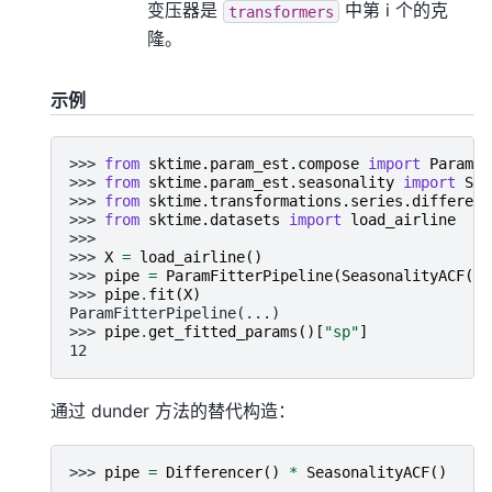
变压器是
中第 i 个的克
transformers
隆。
示例
>>> 
from
sktime.param_est.compose
import
ParamFi
>>> 
from
sktime.param_est.seasonality
import
Sea
>>> 
from
sktime.transformations.series.differenc
>>> 
from
sktime.datasets
import
load_airline
>>>
>>> 
X
=
load_airline
()
>>> 
pipe
=
ParamFitterPipeline
(
SeasonalityACF
(),
>>> 
pipe
.
fit
(
X
)
ParamFitterPipeline(...)
>>> 
pipe
.
get_fitted_params
()[
"sp"
]
12
通过 dunder 方法的替代构造：
>>> 
pipe
=
Differencer
()
*
SeasonalityACF
()