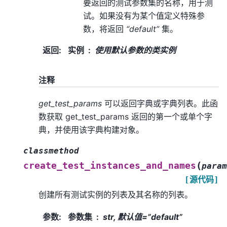
要返回的测试参数集的名称，用于测
试。如果没有为某个值定义特殊参
数，将返回
“default”
集。
返回
:
实例
使用默认参数的类实例
注释
get_test_params
可以返回字典或字典列表。此函
数获取 get_test_params 返回的第一个或单个字
典，并使用该字典构建对象。
classmethod
(
create_test_instances_and_names
param
[源代码]
创建所有测试实例的列表及其名称的列表。
参数
:
参数集
str, 默认值=”default”