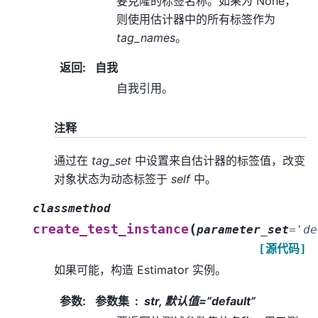
要克隆的标签名称。如果为 None，
则使用估计器中的所有标签作为
tag_names
。
返回
:
自我
自我引用。
注释
通过在
tag_set
中设置来自估计器的标签值，改变
对象状态为动态标签于
self
中。
classmethod
(
create_test_instance
parameter_set
=
'de
[源代码]
如果可能，构造 Estimator 实例。
参数
:
参数集
str, 默认值=”default”