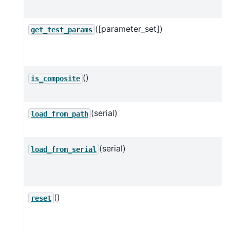
([parameter_set])
get_test_params
()
is_composite
(serial)
load_from_path
(serial)
load_from_serial
()
reset