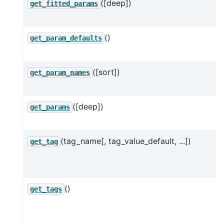
([deep])
get_fitted_params
()
get_param_defaults
([sort])
get_param_names
([deep])
get_params
(tag_name[, tag_value_default, ...])
get_tag
()
get_tags