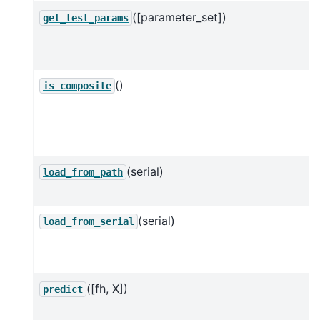
([parameter_set])
get_test_params
()
is_composite
(serial)
load_from_path
(serial)
load_from_serial
([fh, X])
predict