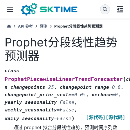
API 参考
预测
Prophet分段线性趋势预测器
Prophet分段线性趋势
预测器
class
(
ProphetPiecewiseLinearTrendForecaster
c
n_changepoints
=
25
,
changepoint_range
=
0.8
,
changepoint_prior_scale
=
0.05
,
verbose
=
0
,
yearly_seasonality
=
False
,
weekly_seasonality
=
False
,
[源代码]
[源代码]
)
daily_seasonality
=
False
通过 prophet 拟合分段线性趋势，预测时间序列数