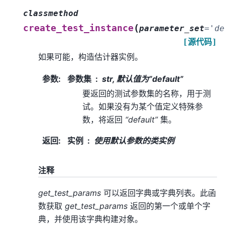
classmethod
(
create_test_instance
parameter_set
=
'de
[源代码]
如果可能，构造估计器实例。
参数
:
参数集
str, 默认值为”default”
要返回的测试参数集的名称，用于测
试。如果没有为某个值定义特殊参
数，将返回
“default”
集。
返回
:
实例
使用默认参数的类实例
注释
get_test_params
可以返回字典或字典列表。此函
数获取
get_test_params
返回的第一个或单个字
典，并使用该字典构建对象。