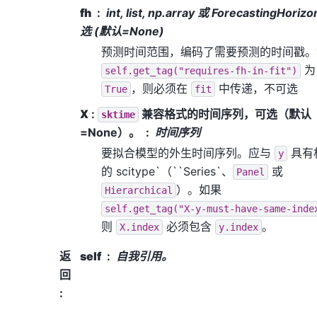
fh
int, list, np.array 或 ForecastingHorizo
选 (默认=None)
预测时间范围，编码了需要预测的时间戳。
为
self.get_tag("requires-fh-in-fit")
，则必须在
中传递，不可选
True
fit
X
:
兼容格式的时间序列，可选（默认
sktime
=None）。
时间序列
要拟合模型的外生时间序列。应与
具有
y
的
scitype`（``Series`
、
或
Panel
）。如果
Hierarchical
self.get_tag("X-y-must-have-same-inde
则
必须包含
。
X.index
y.index
返
self
自我引用。
回
: