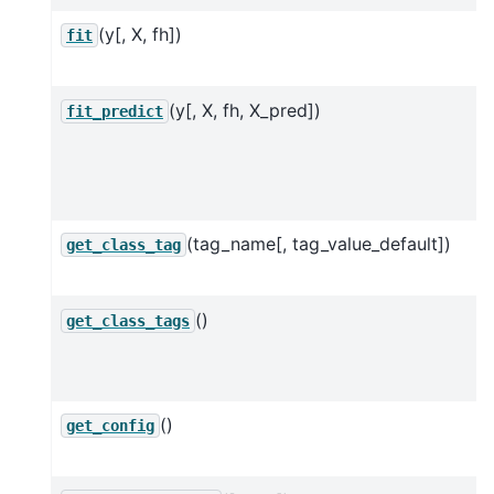
(y[, X, fh])
fit
(y[, X, fh, X_pred])
fit_predict
(tag_name[, tag_value_default])
get_class_tag
()
get_class_tags
()
get_config