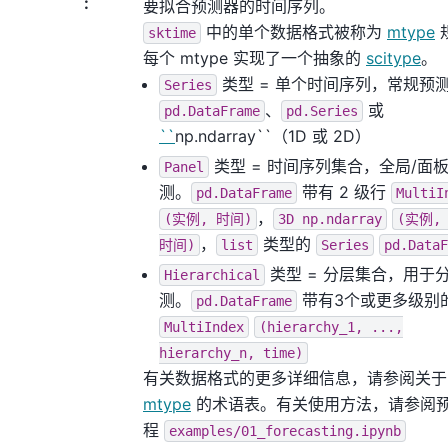
:
要拟合预测器的时间序列。
中的单个数据格式被称为
mtype
sktime
每个 mtype 实现了一个抽象的
scitype
。
类型 = 单个时间序列，常规预
Series
、
或
pd.DataFrame
pd.Series
``
np.ndarray``（1D 或 2D）
类型 = 时间序列集合，全局/面
Panel
测。
带有 2 级行
pd.DataFrame
MultiI
，
(实例,
时间)
3D
np.ndarray
(实例,
，
类型的
时间)
list
Series
pd.DataF
类型 = 分层集合，用于
Hierarchical
测。
带有3个或更多级别
pd.DataFrame
MultiIndex
(hierarchy_1,
...,
hierarchy_n,
time)
有关数据格式的更多详细信息，请参阅关于
mtype
的术语表。有关使用方法，请参阅
程
examples/01_forecasting.ipynb