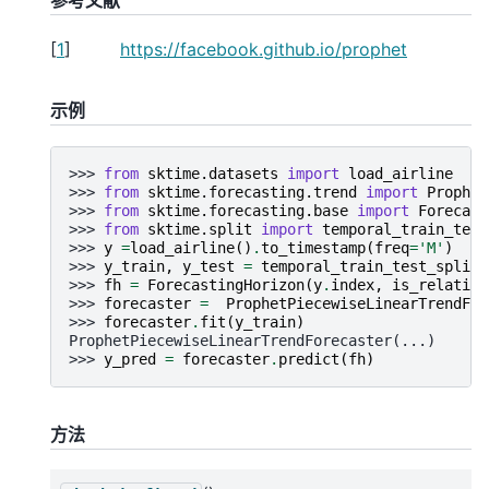
[
1
]
https://facebook.github.io/prophet
示例
>>> 
from
sktime.datasets
import
load_airline
>>> 
from
sktime.forecasting.trend
import
Prophet
>>> 
from
sktime.forecasting.base
import
Forecast
>>> 
from
sktime.split
import
temporal_train_test
>>> 
y
=
load_airline
()
.
to_timestamp
(
freq
=
'M'
)
>>> 
y_train
,
y_test
=
temporal_train_test_split
(
>>> 
fh
=
ForecastingHorizon
(
y
.
index
,
is_relative
>>> 
forecaster
=
ProphetPiecewiseLinearTrendFor
>>> 
forecaster
.
fit
(
y_train
)
ProphetPiecewiseLinearTrendForecaster(...)
>>> 
y_pred
=
forecaster
.
predict
(
fh
)
方法