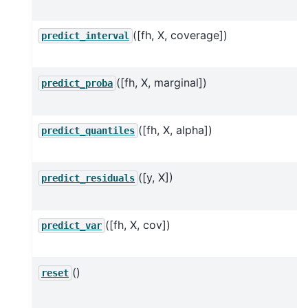
([fh, X, coverage])
predict_interval
([fh, X, marginal])
predict_proba
([fh, X, alpha])
predict_quantiles
([y, X])
predict_residuals
([fh, X, cov])
predict_var
()
reset