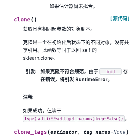
如果估计器尚未拟合。
[源代码]
(
)
clone
获取具有相同超参数的对象副本。
克隆是一个在初始化后状态下的不同对象，没有共
享引用。此函数等同于返回 self 的
sklearn.clone。
引发
:
如果克隆不符合规范，由于
存
__init__
在错误，将引发 RuntimeError。
注释
如果成功，值等于
。
type(self)(**self.get_params(deep=False))
(
)
clone_tags
estimator
,
tag_names
=
None