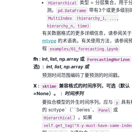
类型 = 分层集合，用于
Hierarchical
测。
带有3个或更多级别
pd.DataFrame
MultiIndex
(hierarchy_1,
...,
hierarchy_n,
time)
有关数据格式的更多详细信息，请参阅关于
mtype
的术语表。有关使用方法，请参阅
程
examples/01_forecasting.ipynb
fh
: int, list, np.array 或
ForecastingHorizon
选)
int, list, np.array 或
预测时间范围编码了要预测的时间戳。
X
:
兼容格式的时间序列，可选（默认
sktime
=None）。
时间序列
要拟合模型的外生时间序列。应与
具有
y
的
scitype`（``Series`
、
或
Panel
）。如果
Hierarchical
self.get_tag("X-y-must-have-same-inde