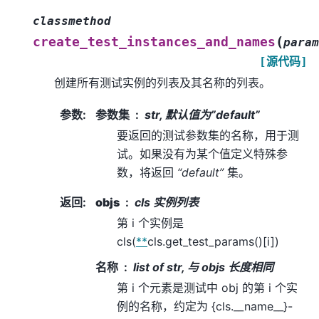
classmethod
(
create_test_instances_and_names
param
[源代码]
创建所有测试实例的列表及其名称的列表。
参数
:
参数集
str, 默认值为”default”
要返回的测试参数集的名称，用于测
试。如果没有为某个值定义特殊参
数，将返回
“default”
集。
返回
:
objs
cls 实例列表
第 i 个实例是
cls(
**
cls.get_test_params()[i])
名称
list of str, 与 objs 长度相同
第 i 个元素是测试中 obj 的第 i 个实
例的名称，约定为 {cls.__name__}-