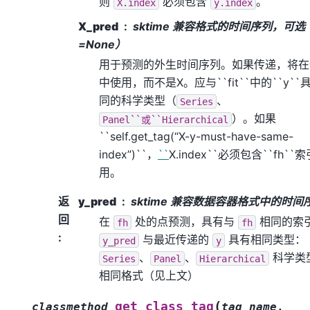
则
必须包含
。
X.index
y.index
X_pred
sktime 兼容格式的时间序列，可
=None）
用于预测的外生时间序列。如果传递，将在
中使用，而不是X。应与``fit``中的``y``
同的科学类型（
、
Series
）。如果
Panel``或``Hierarchical
``self.get_tag(“X-y-must-have-same-
index”)``，
``
X.index``必须包含``fh``
用。
返
y_pred
sktime 兼容数据容器格式中的时间
回
在
处的点预测，具有与
相同的索
fh
fh
:
与最近传递的
具有相同类型：
y_pred
y
、
、
科学类
Series
Panel
Hierarchical
相同格式（见上文）
(
get_class_tag
classmethod
tag_name
,