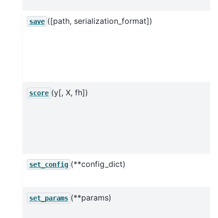
([path, serialization_format])
save
(y[, X, fh])
score
(**config_dict)
set_config
(**params)
set_params