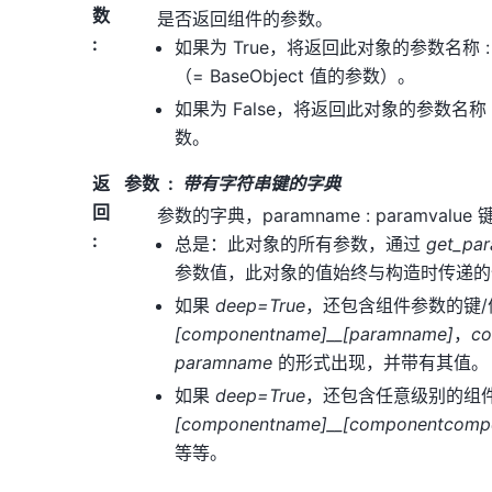
数
是否返回组件的参数。
:
如果为 True，将返回此对象的参数名称
（= BaseObject 值的参数）。
如果为 False，将返回此对象的参数名称
数。
返
参数
带有字符串键的字典
回
参数的字典，paramname : paramvalu
:
总是：此对象的所有参数，通过
get_pa
参数值，此对象的值始终与构造时传递的
如果
deep=True
，还包含组件参数的键
[componentname]__[paramname]
，
c
paramname
的形式出现，并带有其值。
如果
deep=True
，还包含任意级别的组
[componentname]__[componentcomp
等等。