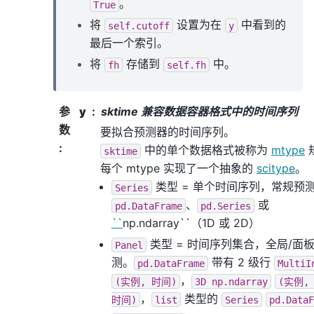
。
True
将
设置为在
中看到的
self.cutoff
y
最后一个索引。
将
存储到
中。
fh
self.fh
参
y
sktime 兼容数据容器格式中的时间序列
数
要拟合预测器的时间序列。
:
中的单个数据格式被称为
mtype
sktime
每个 mtype 实现了一个抽象的
scitype
。
类型 = 单个时间序列，常规预
Series
、
或
pd.DataFrame
pd.Series
``
np.ndarray``（1D 或 2D）
类型 = 时间序列集合，全局/面
Panel
测。
带有 2 级行
pd.DataFrame
MultiI
，
(实例,
时间)
3D
np.ndarray
(实例,
，
类型的
时间)
list
Series
pd.DataF