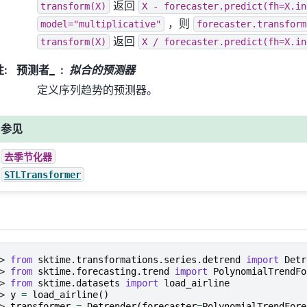
返回
transform(X)
X
-
forecaster.predict(fh=X.in
，则
model="multiplicative"
forecaster.transform
返回
transform(X)
X
/
forecaster.predict(fh=X.in
性
:
预测者_
拟合的预测器
定义序列趋势的预测器。
参见
去季节化器
STLTransformer
> 
from
sktime.transformations.series.detrend
import
Detr
> 
from
sktime.forecasting.trend
import
PolynomialTrendFo
> 
from
sktime.datasets
import
load_airline
> 
y
=
load_airline
()
> 
transformer
=
Detrender
(
forecaster
=
PolynomialTrendFore