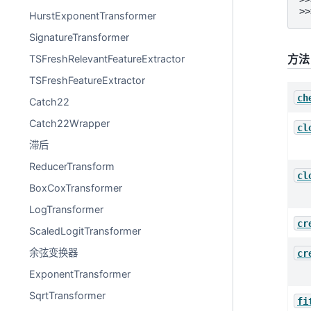
>>
HurstExponentTransformer
SignatureTransformer
方法
TSFreshRelevantFeatureExtractor
TSFreshFeatureExtractor
ch
Catch22
Catch22Wrapper
cl
滞后
ReducerTransform
cl
BoxCoxTransformer
LogTransformer
cr
ScaledLogitTransformer
余弦变换器
cr
ExponentTransformer
SqrtTransformer
fi