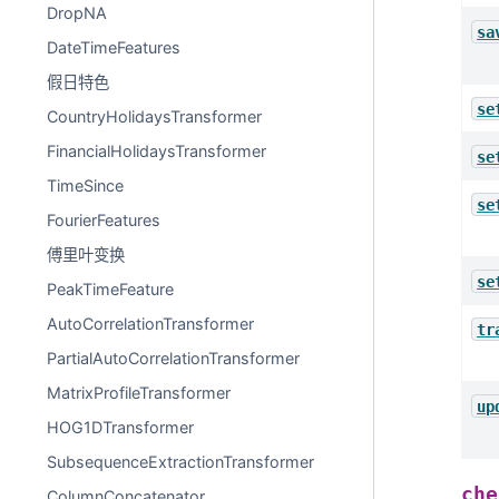
DropNA
sa
DateTimeFeatures
假日特色
se
CountryHolidaysTransformer
FinancialHolidaysTransformer
se
TimeSince
se
FourierFeatures
傅里叶变换
se
PeakTimeFeature
AutoCorrelationTransformer
tr
PartialAutoCorrelationTransformer
MatrixProfileTransformer
up
HOG1DTransformer
SubsequenceExtractionTransformer
che
ColumnConcatenator