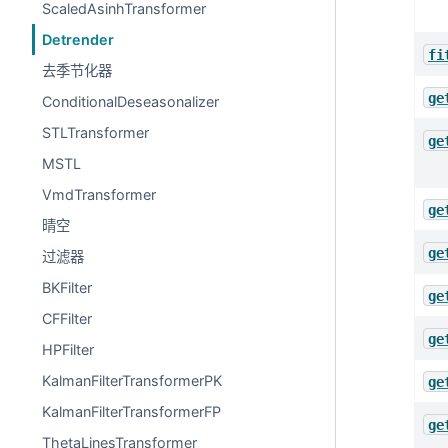
ScaledAsinhTransformer
Detrender
fi
去季节化器
ge
ConditionalDeseasonalizer
STLTransformer
ge
MSTL
VmdTransformer
ge
晴空
ge
过滤器
BKFilter
ge
CFFilter
ge
HPFilter
KalmanFilterTransformerPK
ge
KalmanFilterTransformerFP
ge
ThetaLinesTransformer