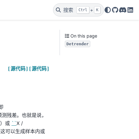
搜索
+
Ctrl
K
GitHub
Discor
Lin
On this page
Detrender
[源代码]
[源代码]
即
测的预测残差。也就是说，
（加法）或
``
X /
间索引，这可以生成样本内或