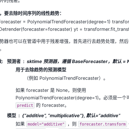
外的残差。
，要去除时间序列的线性趋势：
forecaster = PolynomialTrendForecaster(degree=1) transfo
Detrender(forecaster=forecaster) yt = transformer.fit_trans
势器也可以在管道中用于残差增强，首先进行去趋势处理，然后
。
数
:
预测者
sktime 预测器，遵循 BaseForecaster，默认 = 
用于去除趋势的预测模型
（例如 PolynomialTrendForecaster）。
如果 forecaster 是 None，则使用
PolynomialTrendForecaster(degree=1)。必须是
的 forecaster。
predict
模型
{“additive”, “multiplicative”}, 默认=”additive”
如果
，则
model="additive"
forecaster.transform