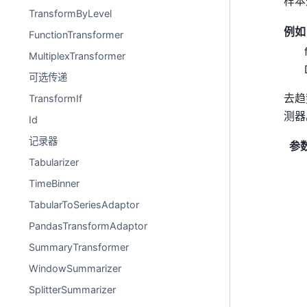
样本
TransformByLevel
例如
FunctionTransformer
MultiplexTransformer
可选传递
去趋
TransformIf
测器
Id
记录器
参
Tabularizer
TimeBinner
TabularToSeriesAdaptor
PandasTransformAdaptor
SummaryTransformer
WindowSummarizer
SplitterSummarizer