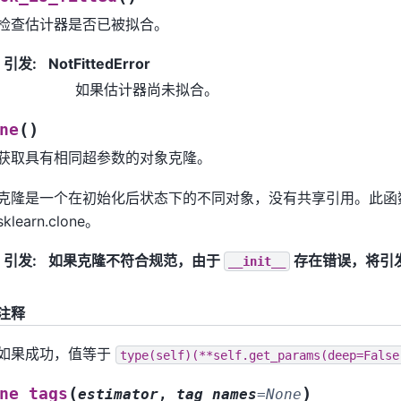
检查估计器是否已被拟合。
引发
:
NotFittedError
如果估计器尚未拟合。
(
)
ne
获取具有相同超参数的对象克隆。
克隆是一个在初始化后状态下的不同对象，没有共享引用。此函数等同
sklearn.clone。
引发
:
如果克隆不符合规范，由于
存在错误，将引发 R
__init__
注释
如果成功，值等于
type(self)(**self.get_params(deep=False
(
)
ne_tags
estimator
,
tag_names
=
None