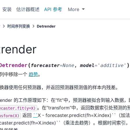
安装
估计器概述
API 参考
More
考
时间序列变换
Detrender
render
(
)
Detrender
forecaster
=
None
,
model
=
'additive'
列中移除一个
趋势
。
换器使用任何预测器，并返回预测器预测值的样本内残差。
trender 的工作原理如下：在“fit”中，预测器被拟合到输入数据，
。在“transform”中，返回数据索引处预
ecaster.fit(y=X)
返回
``
X - forecaster.predict(fh=X.index)``
nsform(X)
ecaster.predict(fh=X.index)``（乘法去趋势）。根据时