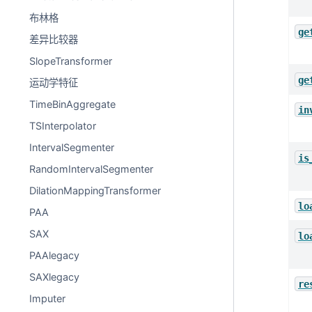
布林格
ge
差异比较器
SlopeTransformer
ge
运动学特征
TimeBinAggregate
in
TSInterpolator
IntervalSegmenter
is
RandomIntervalSegmenter
DilationMappingTransformer
lo
PAA
SAX
lo
PAAlegacy
SAXlegacy
re
Imputer