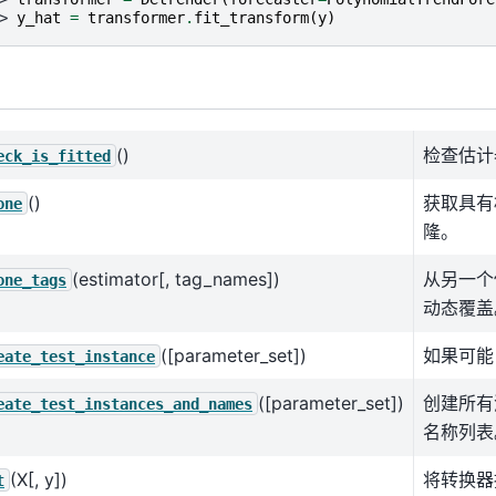
> 
y_hat
=
transformer
.
fit_transform
(
y
)
()
检查估计
eck_is_fitted
()
获取具有
one
隆。
(estimator[, tag_names])
从另一个
one_tags
动态覆盖
([parameter_set])
如果可能
eate_test_instance
([parameter_set])
创建所有
eate_test_instances_and_names
名称列表
(X[, y])
将转换器
t