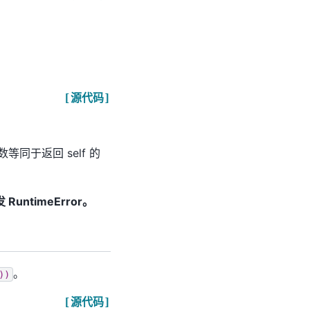
[源代码]
于返回 self 的
untimeError。
。
))
[源代码]