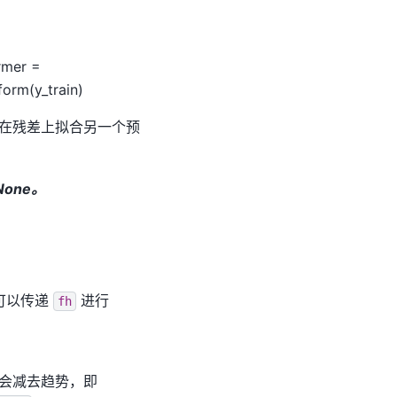
rmer =
form(y_train)
在残差上拟合另一个预
None。
一个可以传递
进行
fh
会减去趋势，即