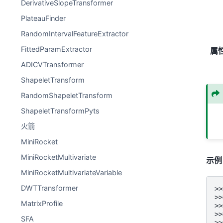
DerivativeSlopeTransformer
PlateauFinder
RandomIntervalFeatureExtractor
FittedParamExtractor
属
ADICVTransformer
ShapeletTransform
RandomShapeletTransform
ShapeletTransformPyts
火箭
MiniRocket
MiniRocketMultivariate
示例
MiniRocketMultivariateVariable
DWTTransformer
>>
>>
MatrixProfile
>>
>>
SFA
>>