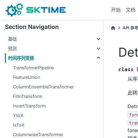
开始
文档
Section Navigation
API 参
基础
Det
预测
时间序列变换
TransformerPipeline
class
FeatureUnion
从序
ColumnEnsembleTransformer
此转
FitInTransform
InvertTransform
De
for
YtoX
tra
IxToX
for
ColumnwiseTransformer