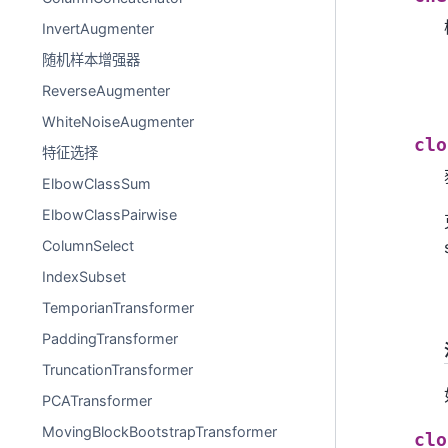
InvertAugmenter
随机样本增强器
ReverseAugmenter
WhiteNoiseAugmenter
clo
特征选择
ElbowClassSum
ElbowClassPairwise
ColumnSelect
IndexSubset
TemporianTransformer
PaddingTransformer
TruncationTransformer
PCATransformer
MovingBlockBootstrapTransformer
clo