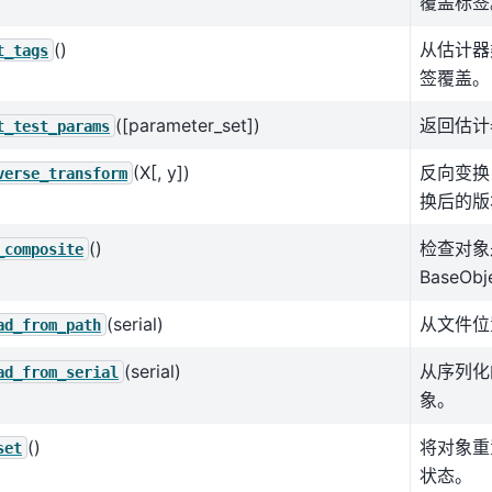
覆盖标签
()
从估计器
t_tags
签覆盖。
([parameter_set])
返回估计
t_test_params
(X[, y])
反向变换
verse_transform
换后的版
()
检查对象
_composite
BaseOb
(serial)
从文件位
ad_from_path
(serial)
从序列化
ad_from_serial
象。
()
将对象重
set
状态。