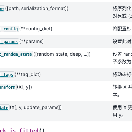
([path, serialization_format])
将序列化
ve
对象或 (.
(**config_dict)
将配置标
t_config
(**params)
设置此对
t_params
([random_state, deep, ...])
设置 ran
t_random_state
子参数为 
(**tag_dict)
将动态标
t_tags
(X[, y])
转换 X
ansform
本。
(X[, y, update_params])
使用 X
date
用 y。
(
)
ck_is_fitted