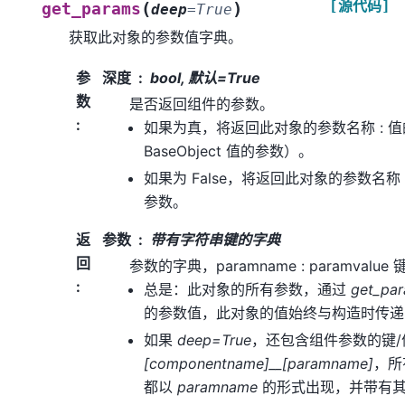
[源代码]
(
)
get_params
deep
=
True
获取此对象的参数值字典。
参
深度
bool, 默认=True
数
是否返回组件的参数。
:
如果为真，将返回此对象的参数名称 : 
BaseObject 值的参数）。
如果为 False，将返回此对象的参数名称
参数。
返
参数
带有字符串键的字典
回
参数的字典，paramname : paramvalu
:
总是：此对象的所有参数，通过
get_pa
的参数值，此对象的值始终与构造时传递
如果
deep=True
，还包含组件参数的键
[componentname]__[paramname]
，
都以
paramname
的形式出现，并带有