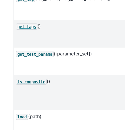
()
get_tags
([parameter_set])
get_test_params
()
is_composite
(path)
load