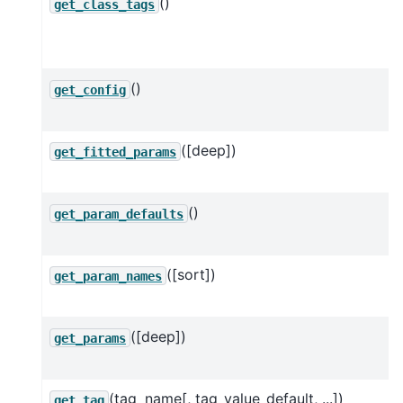
()
get_class_tags
()
get_config
([deep])
get_fitted_params
()
get_param_defaults
([sort])
get_param_names
([deep])
get_params
(tag_name[, tag_value_default, ...])
get_tag