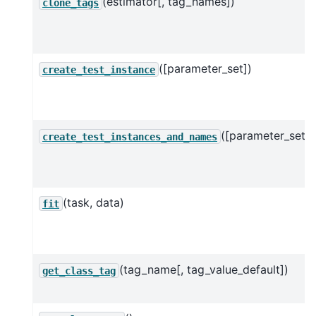
(estimator[, tag_names])
clone_tags
([parameter_set])
create_test_instance
([parameter_set])
create_test_instances_and_names
(task, data)
fit
(tag_name[, tag_value_default])
get_class_tag