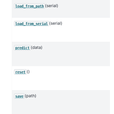
(serial)
load_from_path
(serial)
load_from_serial
(data)
predict
()
reset
(path)
save