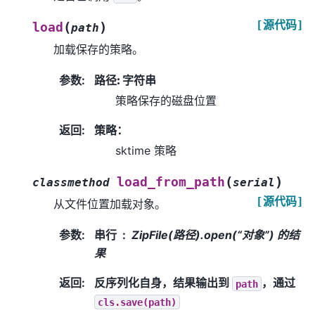
[源代码]
(
)
load
path
加载保存的策略。
参数
:
路径: 字符串
策略保存的磁盘位置
返回
:
策略：
sktime 策略
(
)
load_from_path
classmethod
serial
[源代码]
从文件位置加载对象。
参数
:
串行
ZipFile(路径).open(“对象”) 的结
果
返回
:
反序列化自身，结果输出到
，通过
path
cls.save(path)