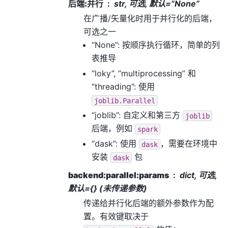
后端:并行
str, 可选, 默认=”None”
在广播/矢量化时用于并行化的后端，
可选之一
“None”: 按顺序执行循环，简单的列
表推导
“loky”, “multiprocessing” 和
“threading”: 使用
joblib.Parallel
“joblib”: 自定义和第三方
joblib
后端，例如
spark
“dask”: 使用
，需要在环境中
dask
安装
包
dask
backend:parallel:params
dict, 可选,
默认={} (未传递参数)
传递给并行化后端的额外参数作为配
置。有效键取决于