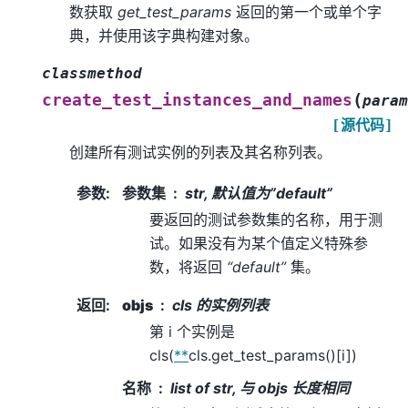
数获取
get_test_params
返回的第一个或单个字
典，并使用该字典构建对象。
classmethod
(
create_test_instances_and_names
param
[源代码]
创建所有测试实例的列表及其名称列表。
参数
:
参数集
str, 默认值为”default”
要返回的测试参数集的名称，用于测
试。如果没有为某个值定义特殊参
数，将返回
“default”
集。
返回
:
objs
cls 的实例列表
第 i 个实例是
cls(
**
cls.get_test_params()[i])
名称
list of str, 与 objs 长度相同