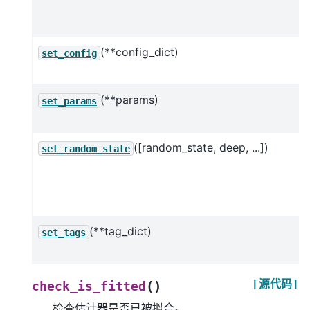
(**config_dict)
set_config
(**params)
set_params
([random_state, deep, ...])
set_random_state
(**tag_dict)
set_tags
[源代码]
(
)
check_is_fitted
检查估计器是否已被拟合。