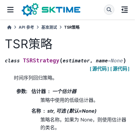
API 参考
基准测试
TSR策略
TSR策略
(
)
TSRStrategy
class
estimator
,
name
=
None
[源代码]
[源代码]
时间序列回归策略。
参数
:
估计器
一个估计器
策略中使用的低级估计器。
名称
str, 可选 (默认=None)
策略名称。如果为 None，则使用估计器
的类名。