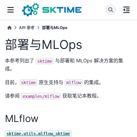
API 参考
部署与MLOps
部署与MLOps
本参考列出了
与部署和 MLOps 解决方案的集
sktime
成。
目前，
原生支持与
的集成。
sktime
mlflow
请参阅
获取笔记本教程。
examples/mlflow
MLflow
sktime.utils.mlflow_sktime