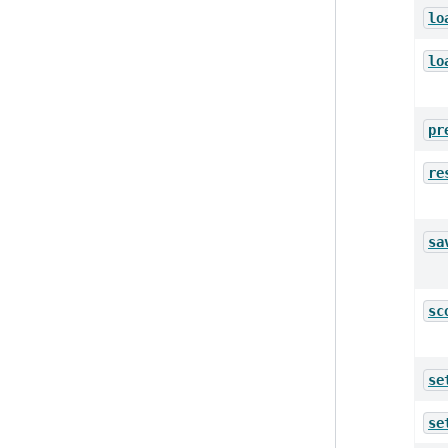
lo
lo
pr
re
sa
sc
se
se