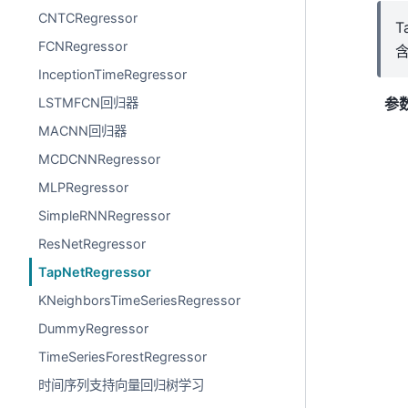
CNTCRegressor
T
FCNRegressor
InceptionTimeRegressor
参
LSTMFCN回归器
MACNN回归器
MCDCNNRegressor
MLPRegressor
SimpleRNNRegressor
ResNetRegressor
TapNetRegressor
KNeighborsTimeSeriesRegressor
DummyRegressor
TimeSeriesForestRegressor
时间序列支持向量回归树学习