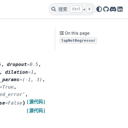
搜索
+
Ctrl
K
GitHub
Discor
Lin
On this page
TapNetRegressor
6
,
dropout
=
0.5
,
,
dilation
=
1
,
_params
=
(-1,
3)
,
=
True
,
ed_error'
,
[源代码]
)
se
=
False
[源代码]