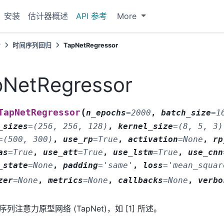
安装
估计器概述
API 参考
More
考
时间序列回归
TapNetRegressor
pNetRegressor
(
TapNetRegressor
n_epochs
=
2000
,
batch_size
=
1
_sizes
=
(256,
256,
128)
,
kernel_size
=
(8,
5,
3)
=
(500,
300)
,
use_rp
=
True
,
activation
=
None
,
rp
as
=
True
,
use_att
=
True
,
use_lstm
=
True
,
use_cnn
_state
=
None
,
padding
=
'same'
,
loss
=
'mean_squar
zer
=
None
,
metrics
=
None
,
callbacks
=
None
,
verbo
序列注意力原型网络 (TapNet)，如 [1] 所述。