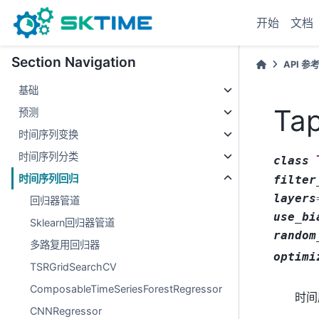
开始
文档
Section Navigation
API 参
基础
Ta
预测
时间序列变换
时间序列分类
class
时间序列回归
filter
layers
回归器管道
use_bi
Sklearn回归器管道
random
多路复用回归器
optimi
TSRGridSearchCV
ComposableTimeSeriesForestRegressor
时间
CNNRegressor