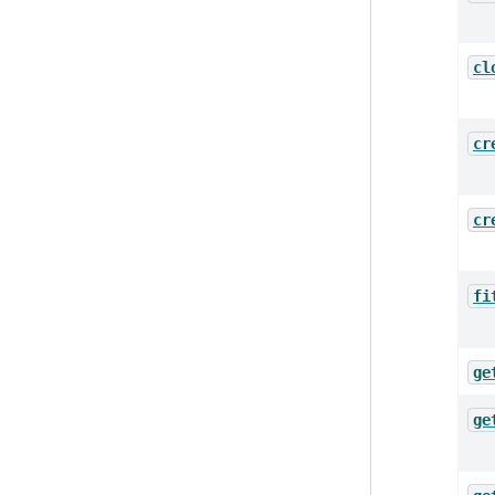
cl
cr
cr
fi
ge
ge