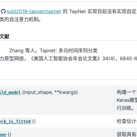
于
kdd2019-tapnet/tapnet
的 TapNet 实现目前没有实现
类的自注意力机制。
文献
Zhang 等人。Tapnet: 多元时间序列分类
力原型网络，《美国人工智能协会年会论文集》34(4)，6845-68
(input_shape, **kwargs)
构建一个
ild_model
Kera
行训练。
()
检查估计
eck_is_fitted
()
获取具有
one