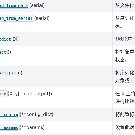
(serial)
从文件位
ad_from_path
(serial)
从序列化
ad_from_serial
象。
(X)
预测X中
edict
()
将对象重
set
状态。
([path])
将序列化
ve
对象或 (.
(X, y[, multioutput])
在 X 
ore
进行比较
(**config_dict)
将配置标
t_config
(**params)
设置此对
t_params