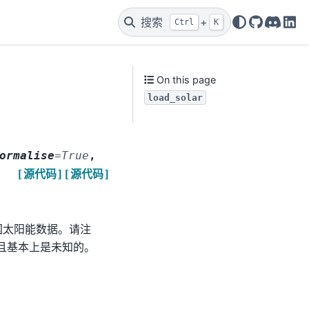
搜索
+
Ctrl
K
GitHub
Discor
Lin
On this page
load_solar
ormalise
=
True
,
[源代码]
[源代码]
网络的全国太阳能数据。请注
且基本上是未知的。