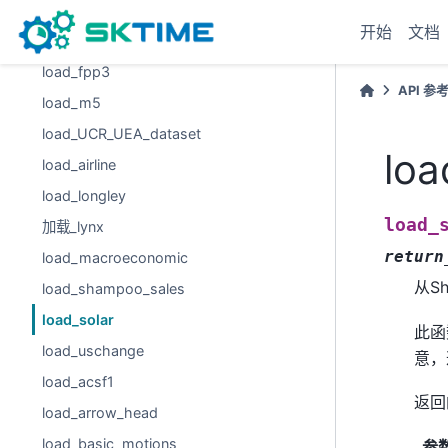
数据集
开始
文档
load_forecastingdata
load_fpp3
API 参
load_m5
load_UCR_UEA_dataset
loa
load_airline
load_longley
load_
加载_lynx
return
load_macroeconomic
从Sh
load_shampoo_sales
load_solar
此函数
load_uschange
意，
load_acsf1
返回
load_arrow_head
load_basic_motions
参