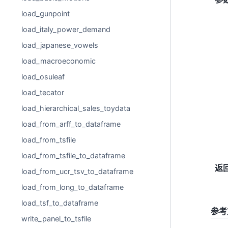
load_gunpoint
load_italy_power_demand
load_japanese_vowels
load_macroeconomic
load_osuleaf
load_tecator
load_hierarchical_sales_toydata
load_from_arff_to_dataframe
load_from_tsfile
load_from_tsfile_to_dataframe
返
load_from_ucr_tsv_to_dataframe
load_from_long_to_dataframe
load_tsf_to_dataframe
参考
write_panel_to_tsfile