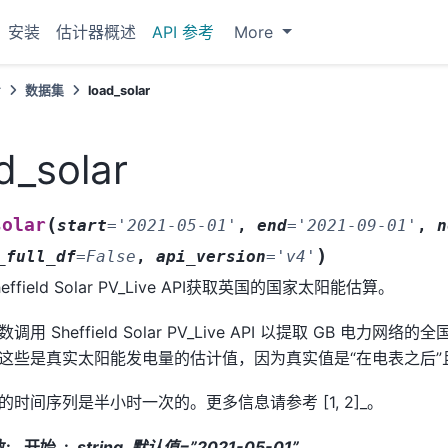
安装
估计器概述
API 参考
More
考
数据集
load_solar
d_solar
(
solar
start
=
'2021-05-01'
,
end
=
'2021-09-01'
,
n
)
_full_df
=
False
,
api_version
=
'v4'
effield Solar PV_Live API获取英国的国家太阳能估算。
调用 Sheffield Solar PV_Live API 以提取 GB 电力
这些是真实太阳能发电量的估计值，因为真实值是“在电表之后”
的时间序列是半小时一次的。更多信息请参考 [1, 2]_。
数
:
开始
string, 默认值=”2021-05-01”