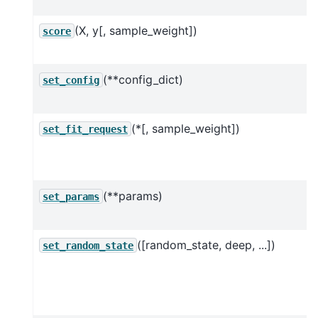
(X, y[, sample_weight])
score
(**config_dict)
set_config
(*[, sample_weight])
set_fit_request
(**params)
set_params
([random_state, deep, ...])
set_random_state