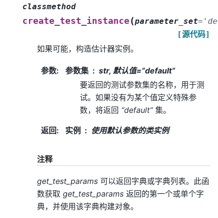
classmethod
(
create_test_instance
parameter_set
=
'de
[源代码]
如果可能，构造估计器实例。
参数
:
参数集
str, 默认值=”default”
要返回的测试参数集的名称，用于测
试。如果没有为某个值定义特殊参
数，将返回
“default”
集。
返回
:
实例
使用默认参数的类实例
注释
get_test_params
可以返回字典或字典列表。此函
数获取
get_test_params
返回的第一个或单个字
典，并使用该字典构建对象。