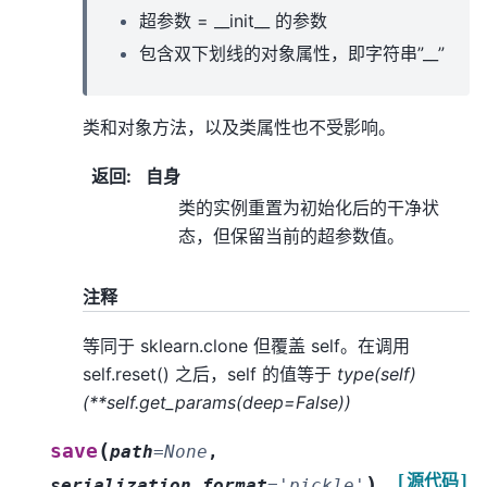
超参数 = __init__ 的参数
包含双下划线的对象属性，即字符串”__”
类和对象方法，以及类属性也不受影响。
返回
:
自身
类的实例重置为初始化后的干净状
态，但保留当前的超参数值。
注释
等同于 sklearn.clone 但覆盖 self。在调用
self.reset() 之后，self 的值等于
type(self)
(**self.get_params(deep=False))
(
save
path
=
None
,
[源代码]
)
serialization_format
=
'pickle'