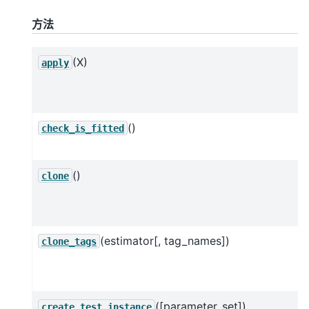
方法
(X)
apply
()
check_is_fitted
()
clone
(estimator[, tag_names])
clone_tags
([parameter_set])
create_test_instance