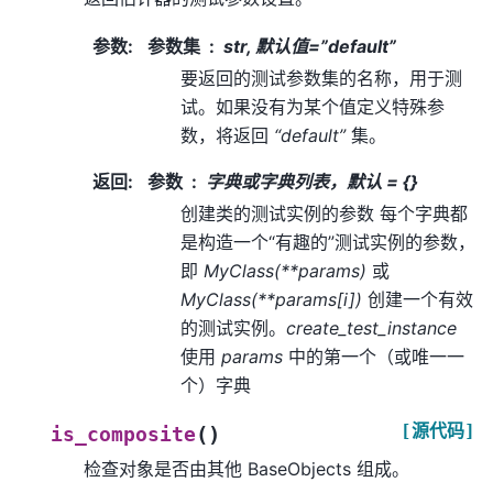
参数
:
参数集
str, 默认值=”default”
要返回的测试参数集的名称，用于测
试。如果没有为某个值定义特殊参
数，将返回
“default”
集。
返回
:
参数
字典或字典列表，默认 = {}
创建类的测试实例的参数 每个字典都
是构造一个“有趣的”测试实例的参数，
即
MyClass(**params)
或
MyClass(**params[i])
创建一个有效
的测试实例。
create_test_instance
使用
params
中的第一个（或唯一一
个）字典
[源代码]
(
)
is_composite
检查对象是否由其他 BaseObjects 组成。