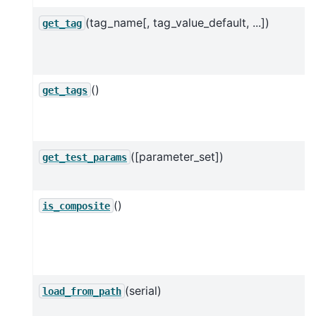
(tag_name[, tag_value_default, ...])
get_tag
()
get_tags
([parameter_set])
get_test_params
()
is_composite
(serial)
load_from_path