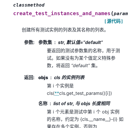
classmethod
(
create_test_instances_and_names
param
[源代码]
创建所有测试实例的列表及其名称的列表。
参数
:
参数集
str, 默认值=”default”
要返回的测试参数集的名称，用于测
试。如果没有为某个值定义特殊参
数，将返回
“default”
集。
返回
:
objs
cls 的实例列表
第 i 个实例是
cls(
**
cls.get_test_params()[i])
名称
list of str, 与 objs 长度相同
第 i 个元素是测试中第 i 个 obj 实例
的名称，约定为 {cls.__name__}-{i} 如
果存在多个实例，否则为