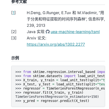
参考文献
[
1
]
H.Deng, G.Runger, E.Tuv 和 M.Vladimir, “用
于分类和特征提取的时间序列森林”, 信息科学,
239, 2013
[
2
]
Java 实现
uea-machine-learning/tsml
[
3
]
Arxiv 论文:
https://arxiv.org/abs/1302.2277
示例
>>> 
from
sktime.regression.interval_based
import
>>> 
from
sktime.datasets
import
load_unit_test
>>> 
X_train
,
y_train
=
load_unit_test
(
split
=
"tra
>>> 
X_test
,
y_test
=
load_unit_test
(
split
=
"test"
>>> 
regressor
=
TimeSeriesForestRegressor
(
n_esti
>>> 
regressor
.
fit
(
X_train
,
y_train
)
TimeSeriesForestRegressor(n_estimators=150)
>>> 
y_pred
=
regressor
.
predict
(
X_test
)