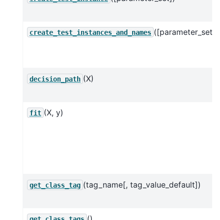
([parameter_set])
create_test_instances_and_names
(X)
decision_path
(X, y)
fit
(tag_name[, tag_value_default])
get_class_tag
()
get_class_tags