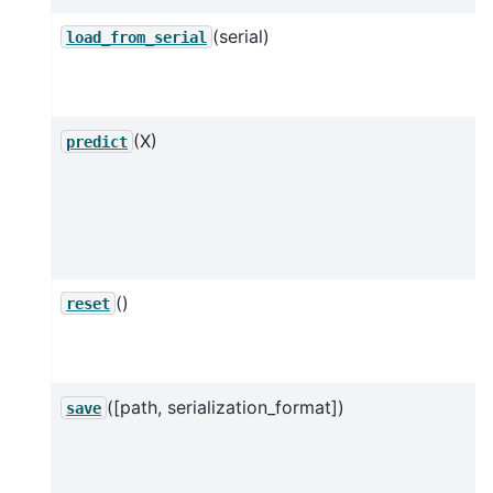
(serial)
load_from_serial
(X)
predict
()
reset
([path, serialization_format])
save