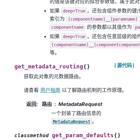
的值是该键对应的拟合参数值，属于此对
如果
，还包含组件参数的键
deep=True
索引为
[componentname]__[paramname]
的参数都以其值作为
componentname
pa
如果
，还包含任意层级的组
deep=True
[componentname]__[componentcomponen
等。
[源代码]
(
)
get_metadata_routing
获取此对象的元数据路由。
请查看
用户指南
以了解路由机制的工作原理。
返回
:
路由
MetadataRequest
一个封装了路由信息的
。
MetadataRequest
(
)
get_param_defaults
classmethod