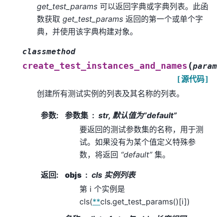
get_test_params
可以返回字典或字典列表。此函
数获取
get_test_params
返回的第一个或单个字
典，并使用该字典构建对象。
classmethod
(
create_test_instances_and_names
param
[源代码]
创建所有测试实例的列表及其名称的列表。
参数
:
参数集
str, 默认值为”default”
要返回的测试参数集的名称，用于测
试。如果没有为某个值定义特殊参
数，将返回
“default”
集。
返回
:
objs
cls 实例列表
第 i 个实例是
cls(
**
cls.get_test_params()[i])