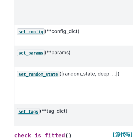
(**config_dict)
set_config
(**params)
set_params
([random_state, deep, ...])
set_random_state
(**tag_dict)
set_tags
[源代码]
(
)
check_is_fitted