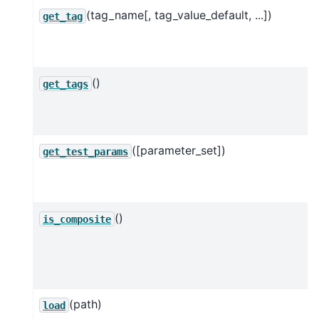
(tag_name[, tag_value_default, ...])
get_tag
()
get_tags
([parameter_set])
get_test_params
()
is_composite
(path)
load