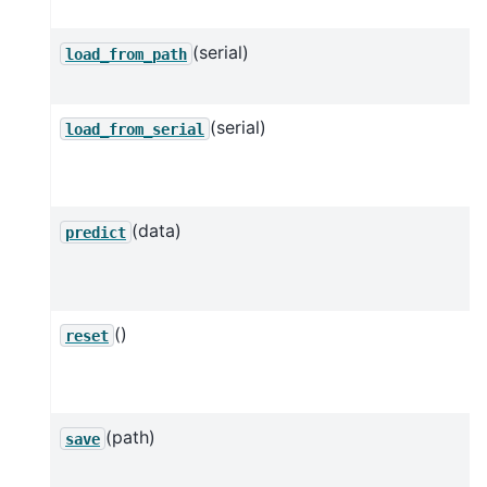
(serial)
load_from_path
(serial)
load_from_serial
(data)
predict
()
reset
(path)
save