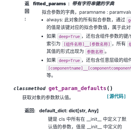
返
fitted_params
带有字符串键的字典
回
拟合参数的字典，paramname : paramv
:
always: 此对象的所有拟合参数，通过
g
的值是该键对应的拟合参数值，属于此对
如果
，还包含组件参数的键
deep=True
索引为
，所有
[组件名称]__[参数名称]
其值的形式出现为
。
参数名称
如果
，还包含任意层级的组
deep=True
[componentname]__[componentcomponen
等。
(
)
get_param_defaults
classmethod
[源代码]
获取对象的参数默认值。
返回
:
default_dict: dict[str, Any]
键是 cls 中所有在 __init__ 中定义了默
认值的参数，值是 __init__ 中定义的