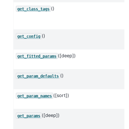
()
get_class_tags
()
get_config
([deep])
get_fitted_params
()
get_param_defaults
([sort])
get_param_names
([deep])
get_params