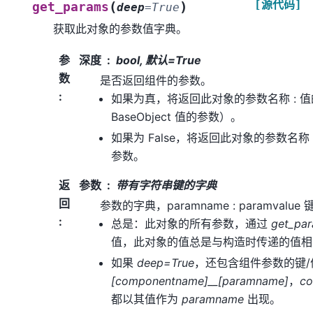
[源代码]
(
)
get_params
deep
=
True
获取此对象的参数值字典。
参
深度
bool, 默认=True
数
是否返回组件的参数。
:
如果为真，将返回此对象的参数名称 : 
BaseObject 值的参数）。
如果为 False，将返回此对象的参数名称
参数。
返
参数
带有字符串键的字典
回
参数的字典，paramname : paramvalu
:
总是：此对象的所有参数，通过
get_pa
值，此对象的值总是与构造时传递的值相
如果
deep=True
，还包含组件参数的键
[componentname]__[paramname]
，
c
都以其值作为
paramname
出现。