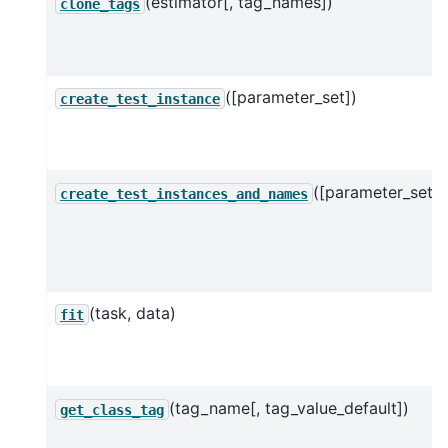
(estimator[, tag_names])
clone_tags
([parameter_set])
create_test_instance
([parameter_set])
create_test_instances_and_names
(task, data)
fit
(tag_name[, tag_value_default])
get_class_tag