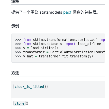
注释
提供了一个围绕 statsmodels
pacf
函数的包装器。
示例
>>> 
from
sktime.transformations.series.acf
impor
>>> 
from
sktime.datasets
import
load_airline
>>> 
y
=
load_airline
()
>>> 
transformer
=
PartialAutoCorrelationTransfor
>>> 
y_hat
=
transformer
.
fit_transform
(
y
)
方法
()
check_is_fitted
()
clone