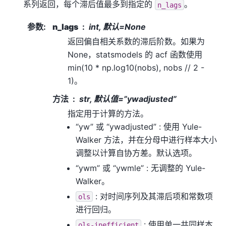
系列返回，每个滞后值最多到指定的
。
n_lags
参数
:
n_lags
int, 默认=None
返回偏自相关系数的滞后阶数。如果为
None，statsmodels 的 acf 函数使用
min(10 * np.log10(nobs), nobs // 2 -
1)。
方法
str, 默认值=”ywadjusted”
指定用于计算的方法。
“yw” 或 “ywadjusted” : 使用 Yule-
Walker 方法，并在分母中进行样本大小
调整以计算自协方差。默认选项。
“ywm” 或 “ywmle” : 无调整的 Yule-
Walker。
: 对时间序列及其滞后项和常数项
ols
进行回归。
: 使用单一共同样本
ols-inefficient