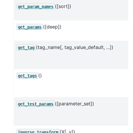
([sort])
get_param_names
([deep])
get_params
(tag_name[, tag_value_default, ...])
get_tag
()
get_tags
([parameter_set])
get_test_params
(X[, y])
inverse_transform