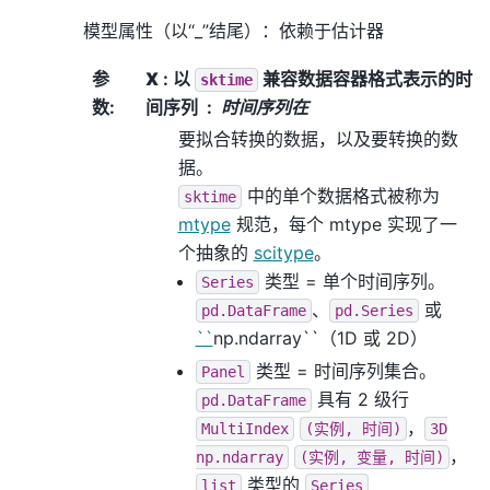
模型属性（以“_”结尾）：依赖于估计器
参
X
: 以
兼容数据容器格式表示的时
sktime
数
:
间序列
时间序列在
要拟合转换的数据，以及要转换的数
据。
中的单个数据格式被称为
sktime
mtype
规范，每个 mtype 实现了一
个抽象的
scitype
。
类型 = 单个时间序列。
Series
、
或
pd.DataFrame
pd.Series
``
np.ndarray``（1D 或 2D）
类型 = 时间序列集合。
Panel
具有 2 级行
pd.DataFrame
，
MultiIndex
(实例,
时间)
3D
，
np.ndarray
(实例,
变量,
时间)
类型的
list
Series