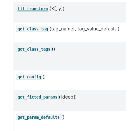
(X[, y])
fit_transform
(tag_name[, tag_value_default])
get_class_tag
()
get_class_tags
()
get_config
([deep])
get_fitted_params
()
get_param_defaults