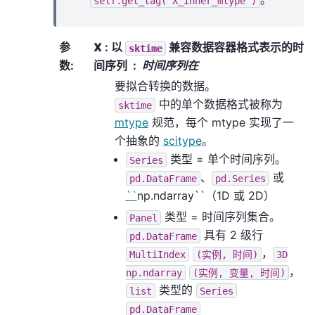
self.get_tag("X_inner_mtype")
参
X
: 以
兼容数据容器格式表示的时
sktime
数
:
间序列
时间序列在
要拟合转换的数据。
中的单个数据格式被称为
sktime
mtype
规范，每个 mtype 实现了一
个抽象的
scitype
。
类型 = 单个时间序列。
Series
、
或
pd.DataFrame
pd.Series
``
np.ndarray``（1D 或 2D）
类型 = 时间序列集合。
Panel
具有 2 级行
pd.DataFrame
，
MultiIndex
(实例,
时间)
3D
，
np.ndarray
(实例,
变量,
时间)
类型的
list
Series
pd.DataFrame