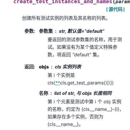
(
create_test_instances_and_names
param
[源代码]
创建所有测试实例的列表及其名称的列表。
参数
:
参数集
str, 默认值=”default”
要返回的测试参数集的名称，用于测
试。如果没有为某个值定义特殊参
数，将返回
“default”
集。
返回
:
objs
cls 实例列表
第 i 个实例是
cls(
**
cls.get_test_params()[i])
名称
list of str, 与 objs 长度相同
第 i 个元素是测试中第 i 个 obj 实例
的名称，约定为 {cls.__name__}-{i}，
如果存在多个实例，否则为
{cls.__name__}。