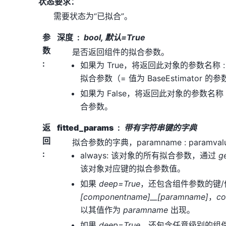
状态要求：
需要状态为“已拟合”。
参
深度
bool, 默认=True
数
是否返回组件的拟合参数。
:
如果为 True，将返回此对象的参数名称
拟合参数（= 值为 BaseEstimator 的
如果为 False，将返回此对象的参数名称
合参数。
返
fitted_params
带有字符串键的字典
回
拟合参数的字典，paramname : paramv
:
always: 该对象的所有拟合参数，通过
g
该对象对应键的拟合参数值。
如果
deep=True
，还包含组件参数的键
[componentname]__[paramname]
，
c
以其值作为
paramname
出现。
如果
deep=True
，还包含任意级别的组