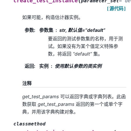
(
create_test_instance
parameter_set
=
'de
[源代码]
如果可能，构造估计器实例。
参数
:
参数集
str, 默认值=”default”
要返回的测试参数集的名称，用于测
试。如果没有为某个值定义特殊参
数，将返回
“default”
集。
返回
:
实例
使用默认参数的类实例
注释
get_test_params
可以返回字典或字典列表。此函
数获取
get_test_params
返回的第一个或单个字
典，并用该字典构建对象。
classmethod