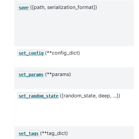
([path, serialization_format])
save
(**config_dict)
set_config
(**params)
set_params
([random_state, deep, ...])
set_random_state
(**tag_dict)
set_tags