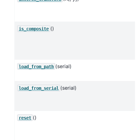
()
is_composite
(serial)
load_from_path
(serial)
load_from_serial
()
reset