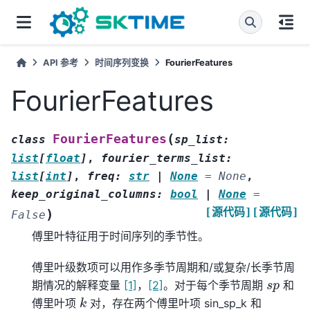
API 参考
时间序列变换
FourierFeatures
FourierFeatures
(
FourierFeatures
class
sp_list
:
list
[
float
]
,
fourier_terms_list
:
list
[
int
]
,
freq
:
str
|
None
=
None
,
keep_original_columns
:
bool
|
None
=
[源代码]
[源代码]
)
False
傅里叶特征用于时间序列的季节性。
傅里叶级数项可以用作多季节周期和/或复杂/长季节周
s
p
期情况的解释变量
[1]
，
[2]
。对于每个季节周期
和
k
傅里叶项
对，存在两个傅里叶项 sin_sp_k 和