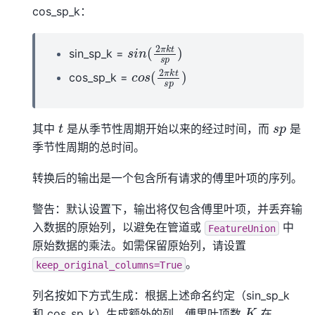
cos_sp_k：
s
i
n
(
2
π
k
t
s
p
)
sin_sp_k =
c
o
s
(
2
π
k
t
s
p
)
cos_sp_k =
t
s
p
其中
是从季节性周期开始以来的经过时间，而
是
季节性周期的总时间。
转换后的输出是一个包含所有请求的傅里叶项的序列。
警告：默认设置下，输出将仅包含傅里叶项，并丢弃输
入数据的原始列，以避免在管道或
中
FeatureUnion
原始数据的乘法。如需保留原始列，请设置
。
keep_original_columns=True
列名按如下方式生成：根据上述命名约定（sin_sp_k
K
和 cos_sp_k）生成额外的列。傅里叶项数
在