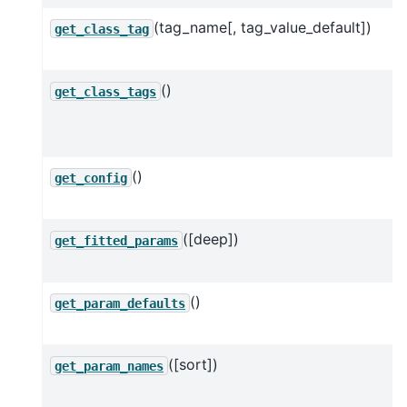
(tag_name[, tag_value_default])
get_class_tag
()
get_class_tags
()
get_config
([deep])
get_fitted_params
()
get_param_defaults
([sort])
get_param_names