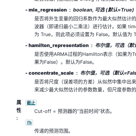
- mle_regression
boolean, 可选 (默认=True)
是否将外生变量的回归系数作为最大似然估计
波器（即递归最小二乘法）进行估计。如果 time_vary
为 True，则此项必须设置为 False。默认值为 T
- hamilton_representation
布尔值，可选（默认=
是否使用ARMA过程的Hamilton表示（如果为Tr
果为False）。默认为False。
- concentrate_scale
布尔值，可选（默认=Fal
是否将尺度（误差项的方差）从似然中集中出
来减少最大似然估计的参数数量，但尺度参数
属
截止
性
Cut-off = 预测器的“当前时间”状态。
:
fh
传递的预测范围。