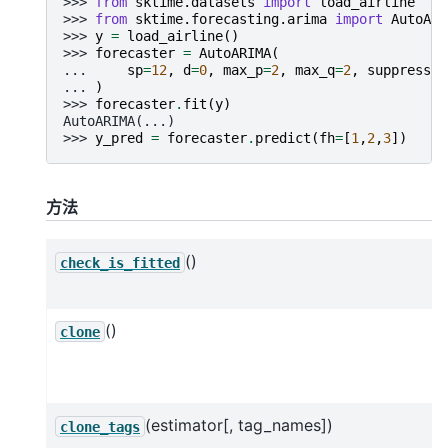
>>> 
from
sktime.datasets
import
load_airline
>>> 
from
sktime.forecasting.arima
import
AutoARI
>>> 
y
=
load_airline
()
>>> 
forecaster
=
AutoARIMA
(
... 
sp
=
12
,
d
=
0
,
max_p
=
2
,
max_q
=
2
,
suppress_w
... 
)
>>> 
forecaster
.
fit
(
y
)
AutoARIMA(...)
>>> 
y_pred
=
forecaster
.
predict
(
fh
=
[
1
,
2
,
3
])
方法
()
check_is_fitted
()
clone
(estimator[, tag_names])
clone_tags