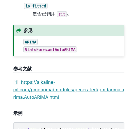
is_fitted
是否已调用
。
fit
参见
ARIMA
StatsForecastAutoARIMA
参考文献
[
1
]
https://alkaline-
ml.com/pmdarima/modules/generated/pmdarima.a
rima.AutoARIMA.html
示例