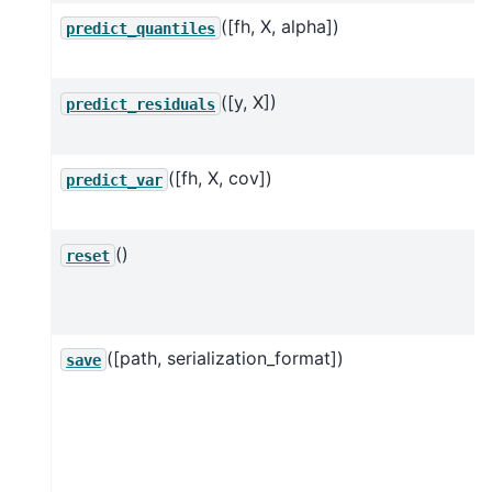
([fh, X, alpha])
predict_quantiles
([y, X])
predict_residuals
([fh, X, cov])
predict_var
()
reset
([path, serialization_format])
save