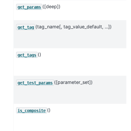
([deep])
get_params
(tag_name[, tag_value_default, ...])
get_tag
()
get_tags
([parameter_set])
get_test_params
()
is_composite