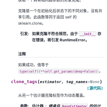
获取一个具有相同超参数的对象克隆。
克隆是一个在初始化后状态下的不同对象，没有共
享引用。此函数等同于返回 self 的
sklearn.clone。
引发
:
如果克隆不符合规范，由于
存
__init__
在错误，将引发 RuntimeError。
注释
如果成功，值等于
。
type(self)(**self.get_params(deep=False))
(
)
clone_tags
estimator
,
tag_names
=
None
[源代码]
从另一个估计器克隆标签作为动态覆盖。
参数
:
估计器
继承自
的估计
BaseEstimator