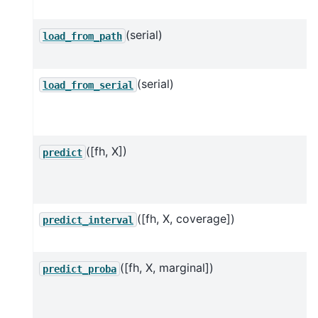
(serial)
load_from_path
(serial)
load_from_serial
([fh, X])
predict
([fh, X, coverage])
predict_interval
([fh, X, marginal])
predict_proba