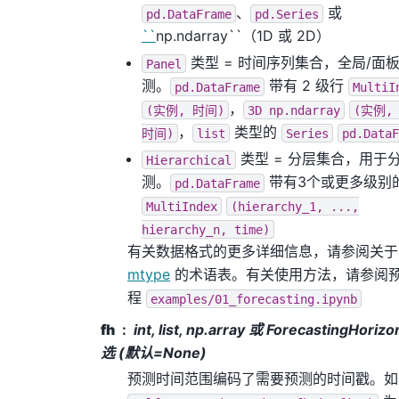
、
或
pd.DataFrame
pd.Series
``
np.ndarray``（1D 或 2D）
类型 = 时间序列集合，全局/面
Panel
测。
带有 2 级行
pd.DataFrame
MultiI
，
(实例,
时间)
3D
np.ndarray
(实例,
，
类型的
时间)
list
Series
pd.DataF
类型 = 分层集合，用于
Hierarchical
测。
带有3个或更多级别
pd.DataFrame
MultiIndex
(hierarchy_1,
...,
hierarchy_n,
time)
有关数据格式的更多详细信息，请参阅关于
mtype
的术语表。有关使用方法，请参阅
程
examples/01_forecasting.ipynb
fh
int, list, np.array 或 ForecastingHorizo
选 (默认=None)
预测时间范围编码了需要预测的时间戳。如