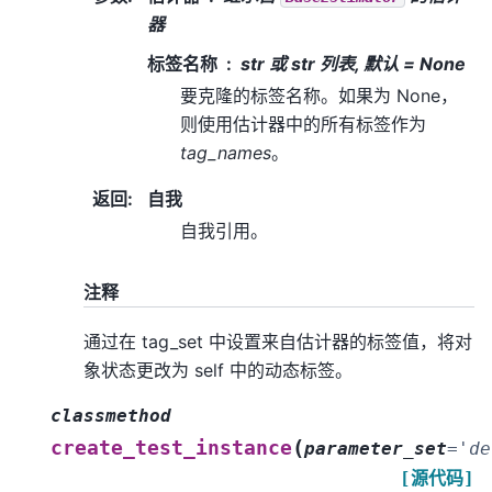
器
标签名称
str 或 str 列表, 默认 = None
要克隆的标签名称。如果为 None，
则使用估计器中的所有标签作为
tag_names
。
返回
:
自我
自我引用。
注释
通过在 tag_set 中设置来自估计器的标签值，将对
象状态更改为 self 中的动态标签。
classmethod
(
create_test_instance
parameter_set
=
'de
[源代码]