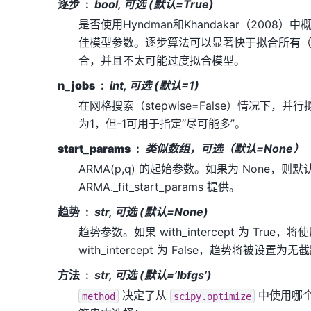
逐步
bool, 可选 (默认=True)
是否使用Hyndman和Khandakar（2008
佳模型参数。逐步算法可以显著快于拟合所有
合，并且不太可能过度拟合模型。
n_jobs
int, 可选 (默认=1)
在网格搜索（stepwise=False）情况下，
为1，但-1可用于指定“尽可能多”。
start_params
类似数组，可选（默认=None）
ARMA(p,q) 的起始参数。如果为 None，则默
ARMA._fit_start_params 提供。
趋势
str, 可选 (默认=None)
趋势参数。如果 with_intercept 为 True
with_intercept 为 False，趋势将被设置为
方法
str, 可选 (默认=’lbfgs’)
决定了从
中使用哪
method
scipy.optimize