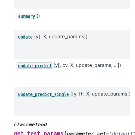
()
summary
(y[, X, update_params])
update
(y[, cv, X, update_params, ...])
update_predict
([y, fh, X, update_params])
update_predict_single
classmethod
(
get_test_params
parameter_set
=
'default