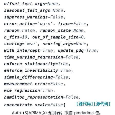
offset_test_args
=
None
,
seasonal_test_args
=
None
,
suppress_warnings
=
False
,
error_action
=
'warn'
,
trace
=
False
,
random
=
False
,
random_state
=
None
,
n_fits
=
10
,
out_of_sample_size
=
0
,
scoring
=
'mse'
,
scoring_args
=
None
,
with_intercept
=
True
,
update_pdq
=
True
,
time_varying_regression
=
False
,
enforce_stationarity
=
True
,
enforce_invertibility
=
True
,
simple_differencing
=
False
,
measurement_error
=
False
,
mle_regression
=
True
,
hamilton_representation
=
False
,
[源代码]
[源代码]
)
concentrate_scale
=
False
Auto-(S)ARIMA(X) 预测器，来自 pmdarima 包。