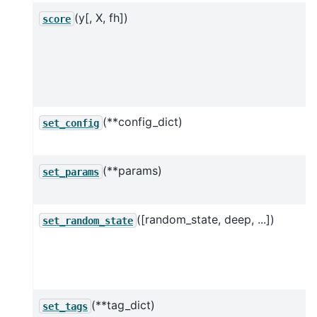
(y[, X, fh])
score
(**config_dict)
set_config
(**params)
set_params
([random_state, deep, ...])
set_random_state
(**tag_dict)
set_tags