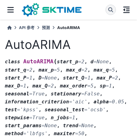
API 参考
预测
AutoARIMA
AutoARIMA
(
AutoARIMA
class
start_p
=
2
,
d
=
None
,
start_q
=
2
,
max_p
=
5
,
max_d
=
2
,
max_q
=
5
,
start_P
=
1
,
D
=
None
,
start_Q
=
1
,
max_P
=
2
,
max_D
=
1
,
max_Q
=
2
,
max_order
=
5
,
sp
=
1
,
seasonal
=
True
,
stationary
=
False
,
information_criterion
=
'aic'
,
alpha
=
0.05
,
test
=
'kpss'
,
seasonal_test
=
'ocsb'
,
stepwise
=
True
,
n_jobs
=
1
,
start_params
=
None
,
trend
=
None
,
method
=
'lbfgs'
,
maxiter
=
50
,