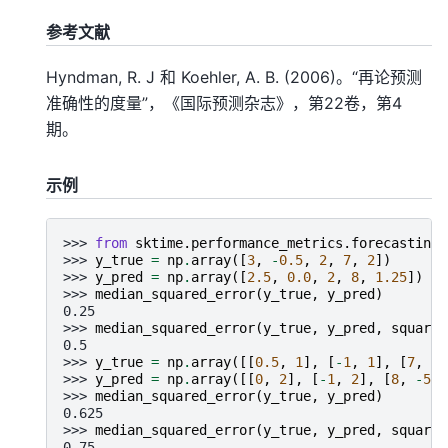
参考文献
Hyndman, R. J 和 Koehler, A. B. (2006)。“再论预测
准确性的度量”，《国际预测杂志》，第22卷，第4
期。
示例
>>> 
from
sktime.performance_metrics.forecasting
>>> 
y_true
=
np
.
array
([
3
,
-
0.5
,
2
,
7
,
2
])
>>> 
y_pred
=
np
.
array
([
2.5
,
0.0
,
2
,
8
,
1.25
])
>>> 
median_squared_error
(
y_true
,
y_pred
)
0.25
>>> 
median_squared_error
(
y_true
,
y_pred
,
square_
0.5
>>> 
y_true
=
np
.
array
([[
0.5
,
1
],
[
-
1
,
1
],
[
7
,
-
6
>>> 
y_pred
=
np
.
array
([[
0
,
2
],
[
-
1
,
2
],
[
8
,
-
5
]]
>>> 
median_squared_error
(
y_true
,
y_pred
)
0.625
>>> 
median_squared_error
(
y_true
,
y_pred
,
square_
0.75