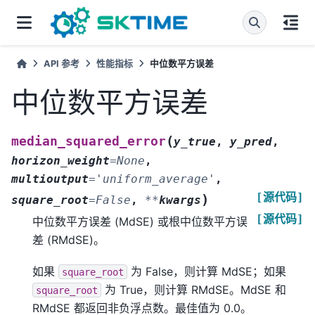
API 参考
性能指标
中位数平方误差
中位数平方误差
(
median_squared_error
y_true
,
y_pred
,
horizon_weight
=
None
,
multioutput
=
'uniform_average'
,
[源代码]
)
square_root
=
False
,
**
kwargs
[源代码]
中位数平方误差 (MdSE) 或根中位数平方误
差 (RMdSE)。
如果
为 False，则计算 MdSE；如果
square_root
为 True，则计算 RMdSE。MdSE 和
square_root
RMdSE 都返回非负浮点数。最佳值为 0.0。